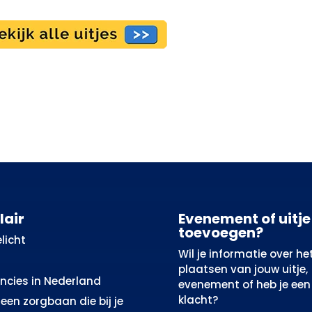
lair
Evenement of uitje
toevoegen?
licht
Wil je informatie over he
plaatsen van jouw uitje,
incies in Nederland
evenement of heb je een
klacht?
een zorgbaan die bij je