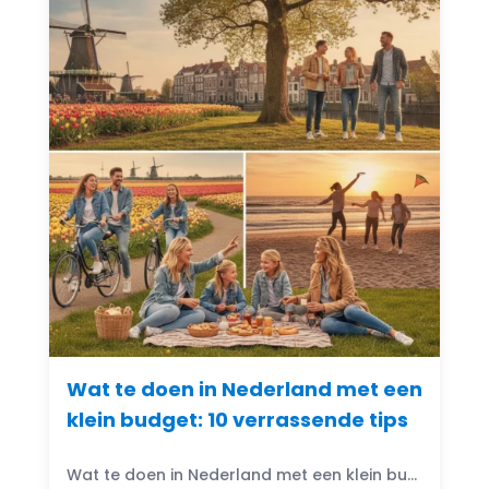
Wat te doen in Nederland met een
klein budget: 10 verrassende tips
Wat te doen in Nederland met een klein budget? Gelukkig zijn er volop budgetvriendelijke uitjes te vinden! Of je nu houdt van de natuur, cultuur of avontuur, er is altijd...