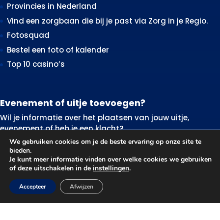
Provincies in Nederland
Vind een zorgbaan die bij je past via Zorg in je Regio.
Fotosquad
Bestel een foto of kalender
Top 10 casino’s
Evenement of uitje toevoegen?
Wil je informatie over het plaatsen van jouw uitje,
evenement of heb je een klacht?
We gebruiken cookies om je de beste ervaring op onze site te
Evenement of uitje
bieden.
Je kunt meer informatie vinden over welke cookies we gebruiken
aanmelden
of deze uitschakelen in de
instellingen
.
Accepteer
Afwijzen
Neem contact op
T: 0594-555013
E: info@wattedoenvandaag.nl