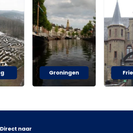
rg
Groningen
Fri
Direct naar