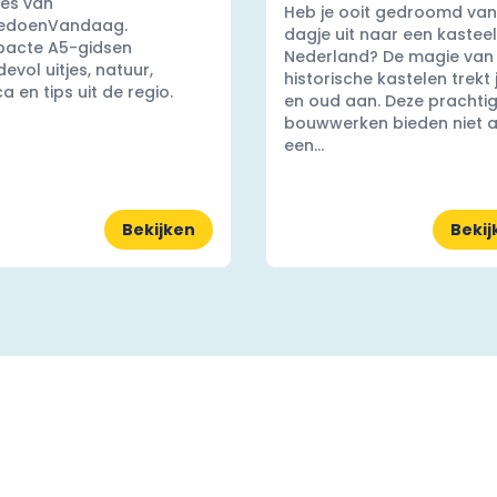
es van
Heb je ooit gedroomd van
edoenVandaag.
dagje uit naar een kasteel
acte A5-gidsen
Nederland? De magie van
evol uitjes, natuur,
historische kastelen trekt
a en tips uit de regio.
en oud aan. Deze prachti
bouwwerken bieden niet a
een...
Bekijken
Bekij