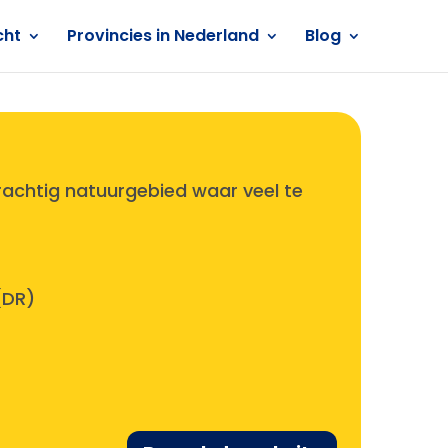
cht
Provincies in Nederland
Blog
n
rachtig natuurgebied waar veel te
(DR)