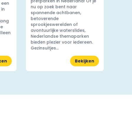
pretparken in Nederland! Of je
 een
nu op zoek bent naar
 in
spannende achtbanen,
betoverende
 jong
sprookjeswerelden of
ge
avontuurlijke waterslides,
lleen
Nederlandse themaparken
bieden plezier voor iedereen.
Gezinsuitjes...
ken
Bekijken