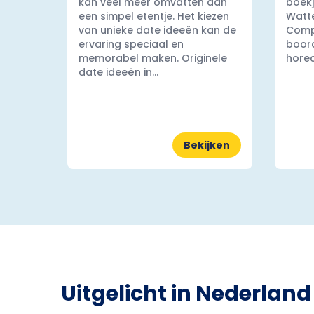
kan veel meer omvatten dan
boekj
een simpel etentje. Het kiezen
Watt
van unieke date ideeën kan de
Comp
ervaring speciaal en
boord
memorabel maken. Originele
horec
date ideeën in...
Bekijken
Uitgelicht in Nederland