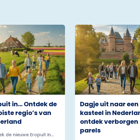
puit in… Ontdek de
Dagje uit naar een
iste regio’s van
kasteel in Nederla
erland
ontdek verborgen
parels
k de nieuwe Eropuit in...