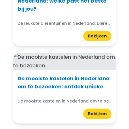
Nederland: welke past het beste
bij jou?
De leukste dierentuinen in Nederland: Dierentuinen in Nederland zijn echte trekpleisters voor jong en oud. Ze bieden niet alleen de kans om exotische dieren van dichtbij te zien, maar ook...
Bekijken
De mooiste kastelen in Nederland
om te bezoeken: ontdek unieke
De mooiste kastelen in Nederland om te bezoeken: Denk je ooit aan de magische wereld van kastelen? Nederland heeft prachtige kastelen die wachten om ontdekt te worden. Van imposante torens...
Bekijken