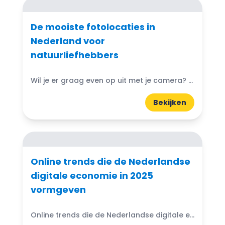
De mooiste fotolocaties in
Nederland voor
natuurliefhebbers
Wil je er graag even op uit met je camera? Lees op WattedoenVandaag.nl de mooiste fotolocaties in Nederland voor natuurliefhebbers.
Bekijken
Online trends die de Nederlandse
digitale economie in 2025
vormgeven
Online trends die de Nederlandse digitale economie in 2025 vormgeven. Je merkt het overal om je heen: de digitale gewoontes van Nederlanders veranderen razendsnel.