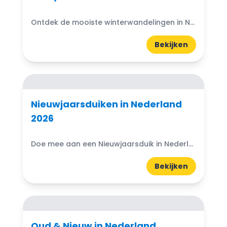
Ontdek de mooiste winterwandelingen in Nederland 2025/2026. Van bossen en heide tot duinen en meren: frisse uitjes voor de koude maanden.
Bekijken
Nieuwjaarsduiken in Nederland
2026
Doe mee aan een Nieuwjaarsduik in Nederland 2026! Van Scheveningen tot Ameland: ontdek de leukste en bekendste plekken om fris het nieuwe jaar te beginnen.
Bekijken
Oud & Nieuw in Nederland