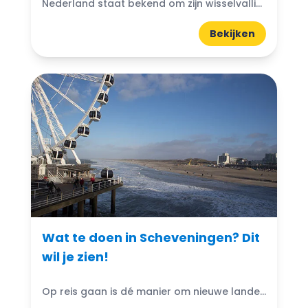
Nederland staat bekend om zijn wisselvallige weer. Je hebt vast wel eens meegemaakt dat een zonnige dag plots omslaat in regen. Maar wat te doen in Nederland bij slecht weer?...
Bekijken
Wat te doen in Scheveningen? Dit
wil je zien!
Op reis gaan is dé manier om nieuwe landen, steden, landschappen en culturen te ontdekken. Wie een reis plant, moet echter wel de nodige voorbereidingen treffen.