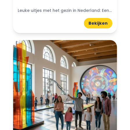
Leuke uitjes met het gezin in Nederland: Een dagje weg met het gezin is meer dan alleen een uitstapje; het is een kans om samen te groeien en herinneringen te...
Bekijken