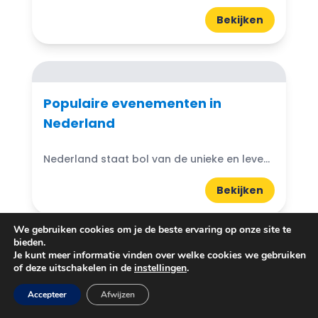
Bekijken
Populaire evenementen in
Nederland
Nederland staat bol van de unieke en levendige evenementen die een bezoek meer dan waard zijn. Van kleurrijke festivals tot historische spektakels, er is voor ieder wat wils
Bekijken
We gebruiken cookies om je de beste ervaring op onze site te
bieden.
Je kunt meer informatie vinden over welke cookies we gebruiken
of deze uitschakelen in de
instellingen
.
Waarom je zou moeten gaan
golfen in Nederland
Accepteer
Afwijzen