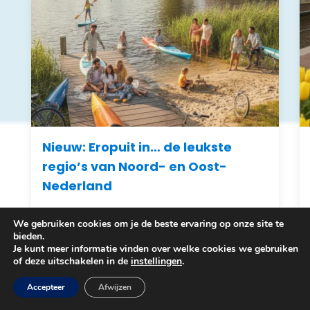
Nieuw: Eropuit in… de leukste
regio’s van Noord- en Oost-
Nederland
Ontdek de nieuwe Eropuit in... gidsen van WattedoenVandaag. Compacte A5-gidsen boordevol uitjes, natuur, horeca en tips uit de regio.
We gebruiken cookies om je de beste ervaring op onze site te
bieden.
Je kunt meer informatie vinden over welke cookies we gebruiken
Bekijken
of deze uitschakelen in de
instellingen
.
Accepteer
Afwijzen