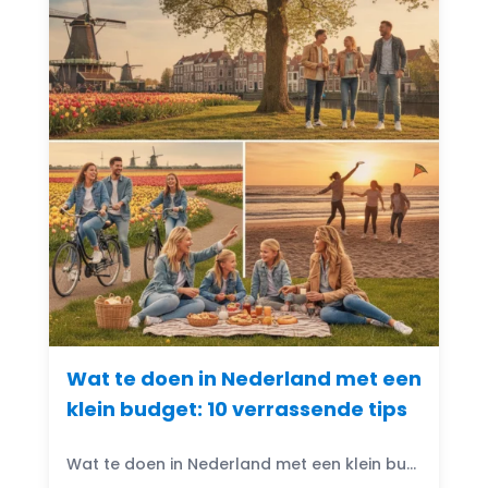
Wat te doen in Nederland met een
klein budget: 10 verrassende tips
Wat te doen in Nederland met een klein budget? Gelukkig zijn er volop budgetvriendelijke uitjes te vinden! Of je nu houdt van de natuur, cultuur of avontuur, er is altijd...