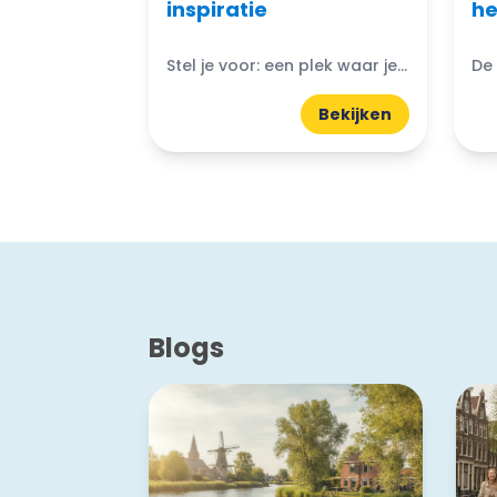
inspiratie
he
Stel je voor: een plek waar je kunt ontsnappen aan de drukte van het dagelijks leven en je onderdompelen in de schoonheid van de natuur. Bijzondere natuurparken in Nederland bieden...
Bekijken
Blogs