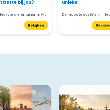
t beste bij jou?
unieke
De leukste dierentuinen in Nederland: Dierentuinen in Nederland zijn echte trekpleisters voor jong en oud. Ze bieden niet alleen de kans om exotische dieren van dichtbij te zien, maar ook...
Bekijken
Bekijke