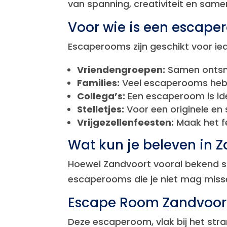
van spanning, creativiteit en same
Voor wie is een escap
Escaperooms zijn geschikt voor ied
Vriendengroepen:
Samen ontsna
Families:
Veel escaperooms hebb
Collega’s:
Een escaperoom is id
Stelletjes:
Voor een originele en
Vrijgezellenfeesten:
Maak het f
Wat kun je beleven in 
Hoewel Zandvoort vooral bekend st
escaperooms die je niet mag misse
Escape Room Zandvoor
Deze escaperoom, vlak bij het stra