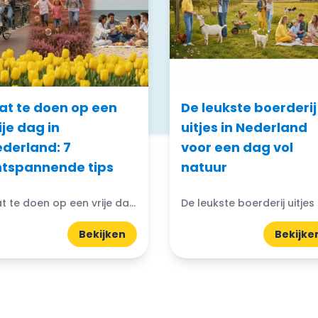
t te doen op een
De leukste boerderij
ije dag in
uitjes in Nederland
derland: 7
voor een dag vol
tspannende tips
natuur
Wat te doen op een vrije dag in Nederland: Een vrije dag in Nederland biedt talloze mogelijkheden om te ontspannen en te genieten. Of je nu de stad wil verkennen,...
Bekijken
Bekijke