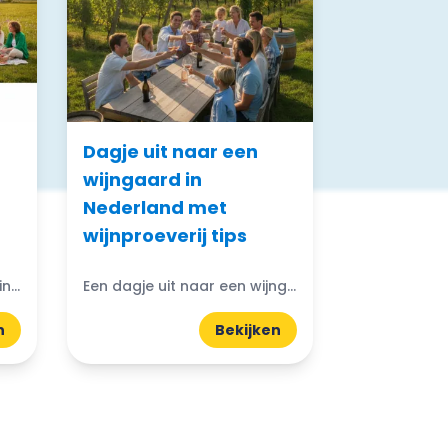
Dagje uit naar een
wijngaard in
Nederland met
wijnproeverij tips
De leukste boerderij uitjes in Nederland: Boerderij uitjes in Nederland bieden een unieke kans om het plattelandsleven te ervaren. De leukste boerderij uitjes in Nederland betrekken bezoekers direct bij de...
Een dagje uit naar een wijngaard in Nederland biedt een unieke en verrijkende ervaring. Ontsnap aan de drukte en dompel je onder in de wereld van wijnproeverijen. In onze ervaring...
n
Bekijken