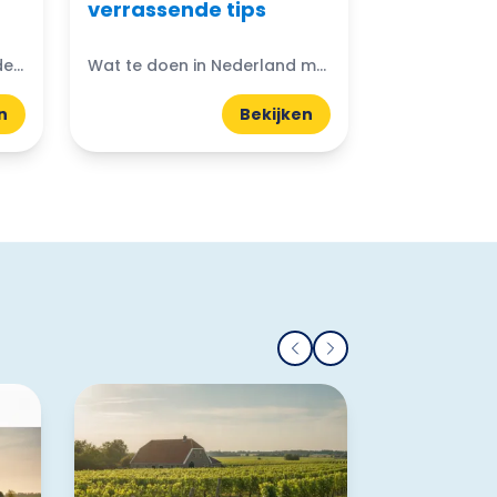
verrassende tips
De mooiste kastelen in Nederland om te bezoeken: Denk je ooit aan de magische wereld van kastelen? Nederland heeft prachtige kastelen die wachten om ontdekt te worden. Van imposante torens...
Wat te doen in Nederland met een klein budget? Gelukkig zijn er volop budgetvriendelijke uitjes te vinden! Of je nu houdt van de natuur, cultuur of avontuur, er is altijd...
n
Bekijken