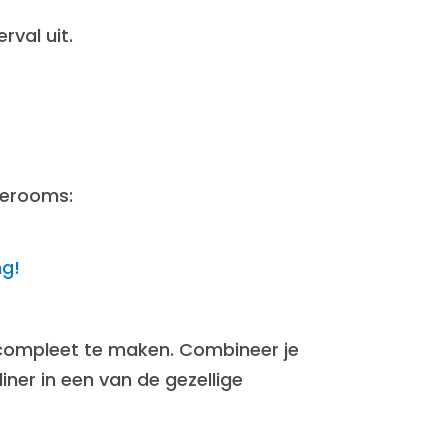
rval uit.
perooms:
ng!
 compleet te maken. Combineer je
ner in een van de gezellige