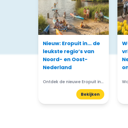
Nieuw: Eropuit in… de
Wa
leukste regio’s van
vr
Noord- en Oost-
Ne
Nederland
on
Ontdek de nieuwe Eropuit in... gidsen van WattedoenVandaag. Compacte A5-gidsen boordevol uitjes, natuur, horeca en tips uit de regio.
Bekijken