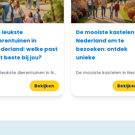
 leukste
De mooiste kastelen 
erentuinen in
Nederland om te
derland: welke past
bezoeken: ontdek
t beste bij jou?
unieke
De leukste dierentuinen in Nederland: Dierentuinen in Nederland zijn echte trekpleisters voor jong en oud. Ze bieden niet alleen de kans om exotische dieren van dichtbij te zien, maar ook...
Bekijken
Bekijke