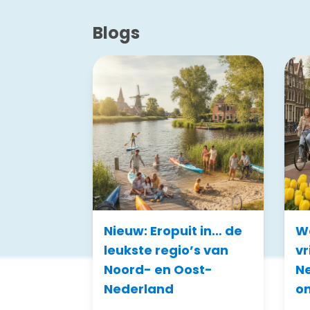
Blogs
Nieuw: Eropuit in… de
Wa
leukste regio’s van
vr
Noord- en Oost-
Ne
Nederland
on