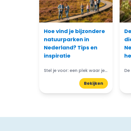
Hoe vind je bijzondere
De
natuurparken in
di
Nederland? Tips en
Ne
inspiratie
he
Stel je voor: een plek waar je kunt ontsnappen aan de drukte van het dagelijks leven en je onderdompelen in de schoonheid van de natuur. Bijzondere natuurparken in Nederland bieden...
Bekijken