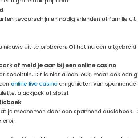
t een grote bak popcorn.
nd
arten tevoorschijn en nodig vrienden of familie uit
s nieuws uit te proberen. Of het nu een uitgebreid
park of meld je aan bij een online casino
 speeltuin. Dit is niet alleen leuk, maar ook een 
 een
online live casino
en genieten van spannende s
lette, blackjack of slots!
udioboek
f laat je meenemen door een spannend audioboek. D
erbij.