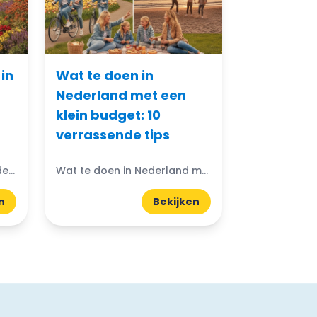
in
Wat te doen in
Nederland met een
klein budget: 10
verrassende tips
De mooiste kastelen in Nederland om te bezoeken: Denk je ooit aan de magische wereld van kastelen? Nederland heeft prachtige kastelen die wachten om ontdekt te worden. Van imposante torens...
Wat te doen in Nederland met een klein budget? Gelukkig zijn er volop budgetvriendelijke uitjes te vinden! Of je nu houdt van de natuur, cultuur of avontuur, er is altijd...
n
Bekijken