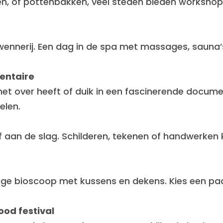
en, of pottenbakken, veel steden bieden workshop
wennerij. Een dag in de spa met massages, sauna’
mentaire
het over heeft of duik in een fascinerende docume
elen.
f aan de slag. Schilderen, tekenen of handwerken ka
ige bioscoop met kussens en dekens. Kies een paar
ood festival