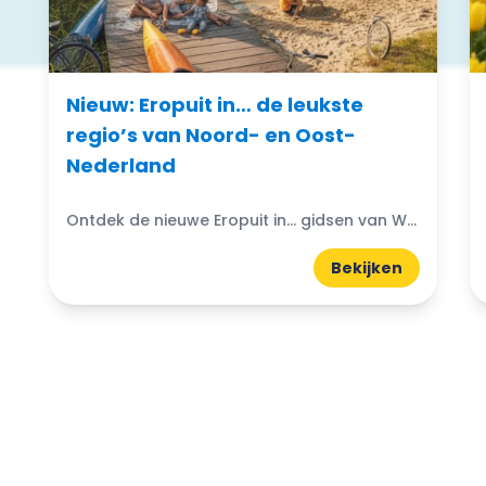
Nieuw: Eropuit in… de leukste
regio’s van Noord- en Oost-
Nederland
Ontdek de nieuwe Eropuit in... gidsen van WattedoenVandaag. Compacte A5-gidsen boordevol uitjes, natuur, horeca en tips uit de regio.
Bekijken