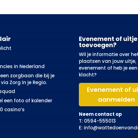
lair
Evenement of uitje
toevoegen?
licht
Wil je informatie over he
plaatsen van jouw uitje,
incies in Nederland
evenement of heb je een
klacht?
een zorgbaan die bij je
via Zorg in je Regio.
Evenement of ui
osquad
aanmelden
el een foto of kalender
10 casino’s
Neem contact op
T: 0594-555013
E: info@wattedoenvand