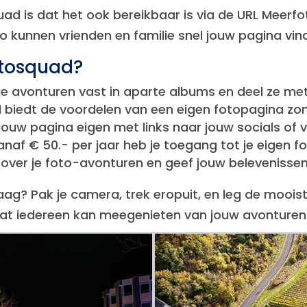
ad is dat het ook bereikbaar is via de URL Meerfo
 kunnen vrienden en familie snel jouw pagina vind
otosquad?
je avonturen vast in aparte albums en deel ze m
biedt de voordelen van een eigen fotopagina zon
ouw pagina eigen met links naar jouw socials of 
anaf € 50.- per jaar heb je toegang tot je eigen 
f over je foto-avonturen en geef jouw beleveniss
aag? Pak je camera, trek eropuit, en leg de moo
odat iedereen kan meegenieten van jouw avonturen