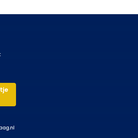
t
tje
aag.nl