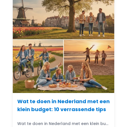
Wat te doen in Nederland met een
klein budget: 10 verrassende tips
Wat te doen in Nederland met een klein budget? Gelukkig zijn er volop budgetvriendelijke uitjes te vinden! Of je nu houdt van de natuur, cultuur of avontuur, er is altijd...