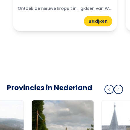
Ontdek de nieuwe Eropuit in... gidsen van WattedoenVandaag. Compacte A5-gidsen boordevol uitjes, natuur, horeca en tips uit de regio.
Bekijken
Provincies in Nederland