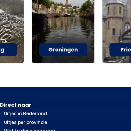
rg
Groningen
Fri
Direct naar
Uitjes in Nederland
Uitjes per provincie
Wat te doen vandaag