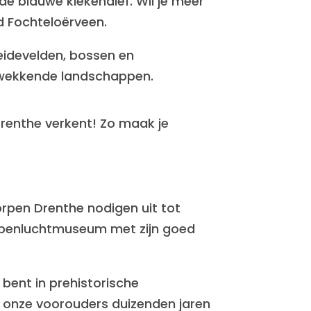
de blauwe kiekendief. Wil je meer
d Fochteloërveen.
heidevelden, bossen en
rukwekkende landschappen.
renthe verkent! Zo maak je
orpen Drenthe nodigen uit tot
n openluchtmuseum met zijn goed
bent in prehistorische
 onze voorouders duizenden jaren