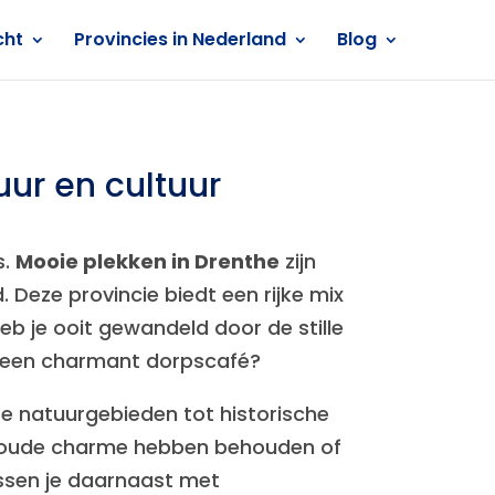
cht
Provincies in Nederland
Blog
ur en cultuur
s.
Mooie plekken in Drenthe
zijn
 Deze provincie biedt een rijke mix
eb je ooit gewandeld door de stille
j een charmant dorpscafé?
e natuurgebieden tot historische
un oude charme hebben behouden of
ssen je daarnaast met