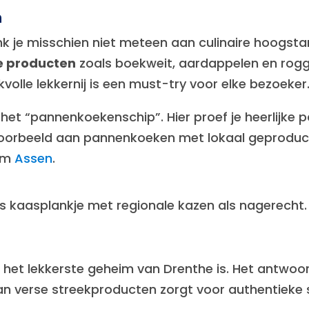
n
k je misschien niet meteen aan culinaire hoogstan
e producten
zoals boekweit, aardappelen en rogg
olle lekkernij is een must-try voor elke bezoeker
s het “pannenkoekenschip”. Hier proef je heerlijk
ijvoorbeeld aan pannenkoeken met lokaal geprodu
dom
Assen
.
s kaasplankje met regionale kazen als nagerecht.
 het lekkerste geheim van Drenthe is. Het antwoo
an verse streekproducten zorgt voor authentieke