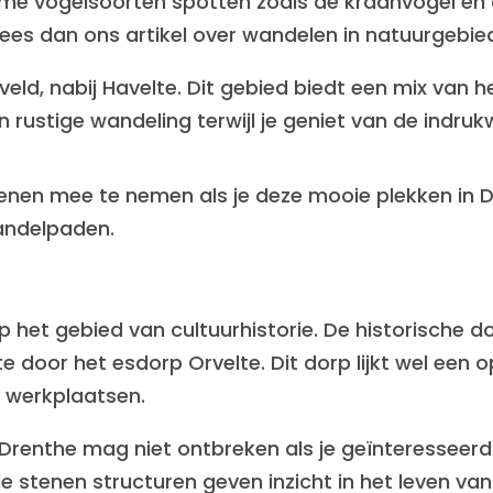
zame vogelsoorten spotten zoals de kraanvogel en 
Lees dan ons artikel over wandelen in natuurgebie
rveld, nabij Havelte. Dit gebied biedt een mix van 
n rustige wandeling terwijl je geniet van de ind
enen mee te nemen als je deze mooie plekken in D
andelpaden.
p het gebied van cultuurhistorie. De historische d
te door het esdorp Orvelte. Dit dorp lijkt wel ee
 werkplaatsen.
Drenthe mag niet ontbreken als je geïnteresseerd 
stenen structuren geven inzicht in het leven van