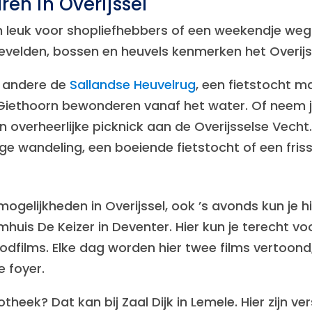
ren in Overijssel
een leuk voor shopliefhebbers of een weekendje weg
develden, bossen en heuvels kenmerken het Overij
r andere de
Sallandse Heuvelrug
, een fietstocht 
Giethoorn bewonderen vanaf het water. Of neem je
en overheerlijke picknick aan de Overijsselse Vecht
ige wandeling, een boeiende fietstocht of een fris
mogelijkheden in Overijssel, ook ’s avonds kun je h
ilmhuis De Keizer in Deventer. Hier kun je terecht 
dfilms. Elke dag worden hier twee films vertoond, 
e foyer.
theek? Dat kan bij Zaal Dijk in Lemele. Hier zijn ve