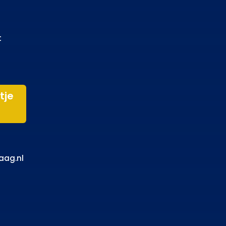
t
tje
aag.nl