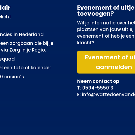
lair
Evenement of uitje
toevoegen?
licht
Wil je informatie over he
plaatsen van jouw uitje,
incies in Nederland
evenement of heb je een
klacht?
een zorgbaan die bij je
via Zorg in je Regio.
Evenement of ui
osquad
aanmelden
el een foto of kalender
10 casino’s
Neem contact op
T: 0594-555013
E: info@wattedoenvand