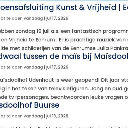
zoensafsluiting Kunst & Vrijheid |
at te doen vandaag
|
jul 17, 2026
bben zondag 19 juli a.s. een fantastisch programm
 en Vrijheid te Eenrum : Er is prachtige muziek v
itie met schilderijen van de Eenrumse Julia Pankras
dwaal tussen de maïs bij Maïsdoo
at te doen vandaag
|
jul 17, 2026
aïsdoolhof Udenhout is weer geopend! Dit jaar sta
dig in het teken van televisiefiguren. Jong en oud
de tv-personages, beantwoorden leuke vragen over
sdoolhof Buurse
at te doen vandaag
|
jul 13, 2026