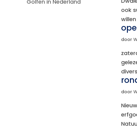
Dwalen
Golfen in Nederland
ook s
wille
ope
door
W
zaterd
gelez
diver
ron
door
W
Nieuw
erfgo
Natuu