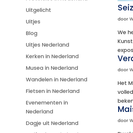
Sei
Uitgelicht
door
W
Uitjes
We he
Blog
Kunst
Uitjes Nederland
expos
Kerken in Nederland
Ver
Musea in Nederland
door
W
Wandelen in Nederland
Het M
Fietsen in Nederland
volle
beken
Evenementen in
Mai
Nederland
door
W
Dagje uit Nederland