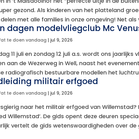
 in ‘t Maisdoolhof het “perfecte uitje in de buiten
uper gezond. Als kinderen van het platteland groei 
n delen met alle families in onze omgeving! Net als
n dagen modelvliegclub Mc Venus
at te doen vandaag
|
jul 9, 2026
ag 11 juli en zondag 12 juli a.s. wordt ons jaarlij
en aan de Wezerweg in Well, naast het evenementen
se radiografisch bestuurbare modellen het luchtruim
dleiding militair erfgoed
at te doen vandaag
|
jul 9, 2026
sgierig naar het militair erfgoed van Willemstad? R
ed Willemstad’. De gids opent deze deuren specia
rlijk vertelt de gids wetenswaardigheden over de 