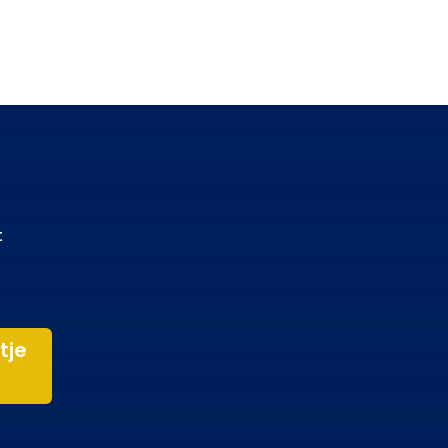
t
tje