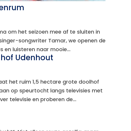
 Eenrum
a om het seizoen mee af te sluiten in
an singer-songwriter Tamar, we openen de
 en luisteren naar mooie...
lhof Udenhout
at het ruim 1,5 hectare grote doolhof
 gaan op speurtocht langs televisies met
 televisie en proberen de...