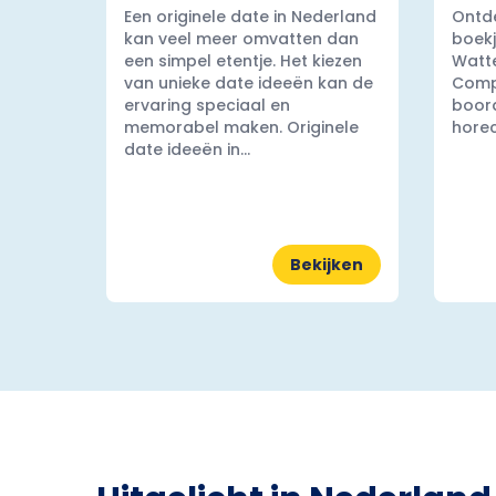
Een originele date in Nederland
Ontde
kan veel meer omvatten dan
boekj
een simpel etentje. Het kiezen
Watt
van unieke date ideeën kan de
Comp
ervaring speciaal en
boord
memorabel maken. Originele
horec
date ideeën in...
Bekijken