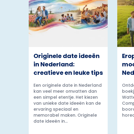
Originele date ideeën
Ero
in Nederland:
moo
creatieve en leuke tips
Ned
Een originele date in Nederland
Ontde
kan veel meer omvatten dan
boekj
een simpel etentje. Het kiezen
Watt
van unieke date ideeën kan de
Comp
ervaring speciaal en
boord
memorabel maken. Originele
horec
date ideeën in...