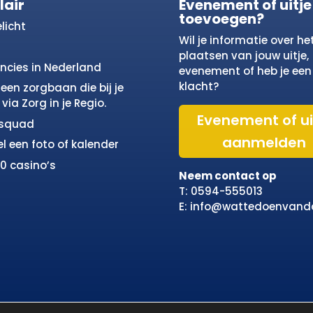
lair
Evenement of uitje
toevoegen?
licht
Wil je informatie over he
plaatsen van jouw uitje,
incies in Nederland
evenement of heb je een
klacht?
een zorgbaan die bij je
via Zorg in je Regio.
Evenement of ui
osquad
aanmelden
el een foto of kalender
10 casino’s
Neem contact op
T: 0594-555013
E: info@wattedoenvand