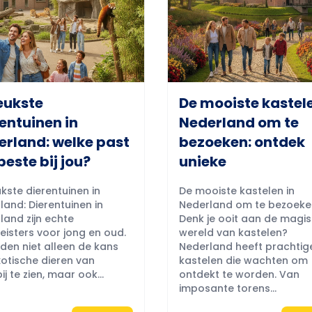
eukste
De mooiste kastele
entuinen in
Nederland om te
erland: welke past
bezoeken: ontdek
beste bij jou?
unieke
kste dierentuinen in
De mooiste kastelen in
land: Dierentuinen in
Nederland om te bezoeke
land zijn echte
Denk je ooit aan de magi
eisters voor jong en oud.
wereld van kastelen?
eden niet alleen de kans
Nederland heeft prachtig
otische dieren van
kastelen die wachten om
ij te zien, maar ook...
ontdekt te worden. Van
imposante torens...