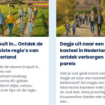
puit in… Ontdek de
Dagje uit naar een
iste regio’s van
kasteel in Nederla
erland
ontdek verborgen
parels
k de nieuwe Eropuit in...
es van
Heb je ooit gedroomd van
edoenVandaag.
dagje uit naar een kasteel
acte A5-gidsen
Nederland? De magie van
evol uitjes, natuur,
historische kastelen trekt
a en tips uit de regio.
en oud aan. Deze prachti
bouwwerken bieden niet a
een...