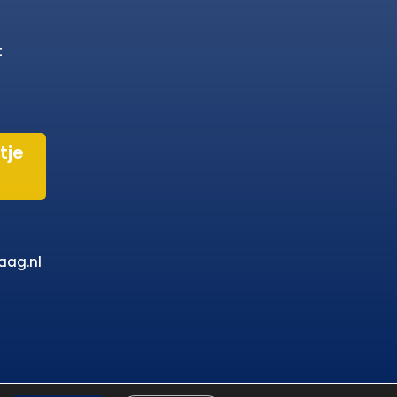
t
tje
aag.nl