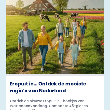
Eropuit in… Ontdek de mooiste
regio’s van Nederland
Ontdek de nieuwe Eropuit in... boekjes van
WattedoenVandaag. Compacte A5-gidsen