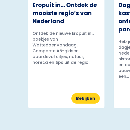
Eropuit in… Ontdek de
Dag
mooiste regio’s van
kas
Nederland
ont
par
Ontdek de nieuwe Eropuit in...
boekjes van
Heb j
WattedoenVandaag.
dagje
Compacte A5-gidsen
Nede
boordevol uitjes, natuur,
histo
horeca en tips uit de regio.
en ou
bouww
een...
Bekijken