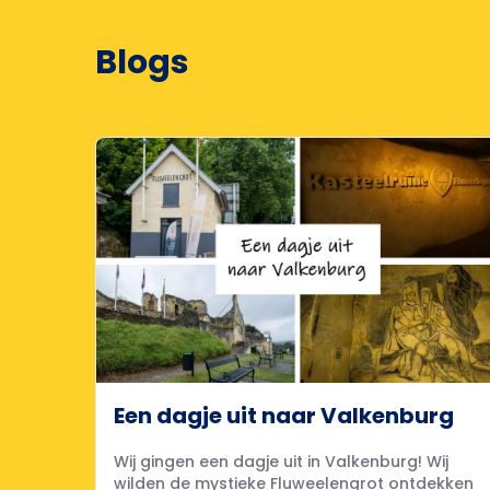
Blogs
Een dagje uit naar Valkenburg
Wij gingen een dagje uit in Valkenburg! Wij
wilden de mystieke Fluweelengrot ontdekken