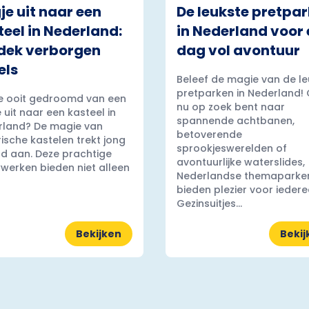
je uit naar een
De leukste pretpa
teel in Nederland:
in Nederland voor
dek verborgen
dag vol avontuur
els
Beleef de magie van de le
pretparken in Nederland! 
e ooit gedroomd van een
nu op zoek bent naar
 uit naar een kasteel in
spannende achtbanen,
rland? De magie van
betoverende
rische kastelen trekt jong
sprookjeswerelden of
d aan. Deze prachtige
avontuurlijke waterslides,
erken bieden niet alleen
Nederlandse themaparke
bieden plezier voor iedere
Gezinsuitjes...
Bekijken
Bekij