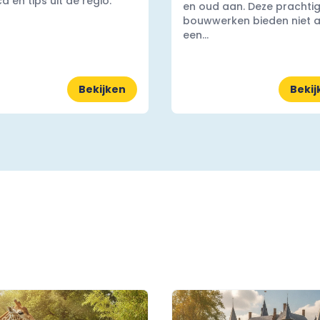
a en tips uit de regio.
en oud aan. Deze prachti
bouwwerken bieden niet a
een...
Bekijken
Bekij