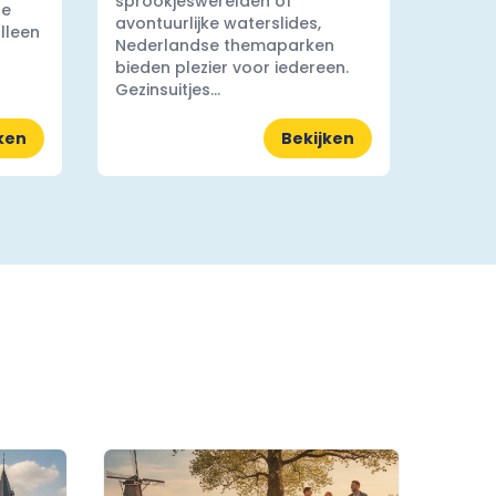
sprookjeswerelden of
ge
avontuurlijke waterslides,
lleen
Nederlandse themaparken
bieden plezier voor iedereen.
Gezinsuitjes...
ken
Bekijken