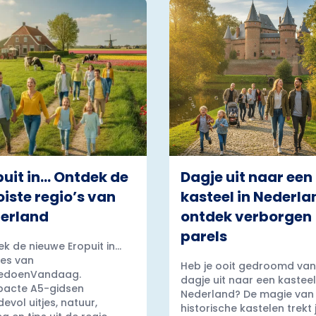
puit in… Ontdek de
Dagje uit naar een
iste regio’s van
kasteel in Nederla
erland
ontdek verborgen
parels
k de nieuwe Eropuit in...
es van
Heb je ooit gedroomd van
edoenVandaag.
dagje uit naar een kasteel
acte A5-gidsen
Nederland? De magie van
evol uitjes, natuur,
historische kastelen trekt