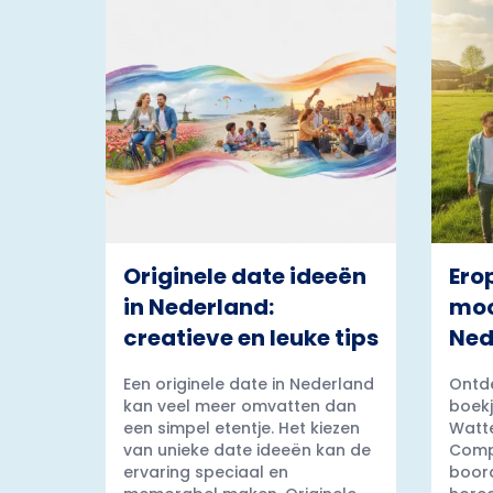
Originele date ideeën
Ero
in Nederland:
moo
creatieve en leuke tips
Ned
Een originele date in Nederland
Ontde
kan veel meer omvatten dan
boekj
een simpel etentje. Het kiezen
Watt
van unieke date ideeën kan de
Comp
ervaring speciaal en
boord