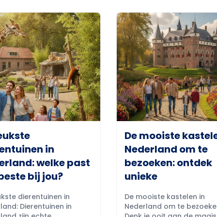
eukste
De mooiste kastele
entuinen in
Nederland om te
erland: welke past
bezoeken: ontdek
beste bij jou?
unieke
kste dierentuinen in
De mooiste kastelen in
land: Dierentuinen in
Nederland om te bezoeke
land zijn echte
Denk je ooit aan de magi