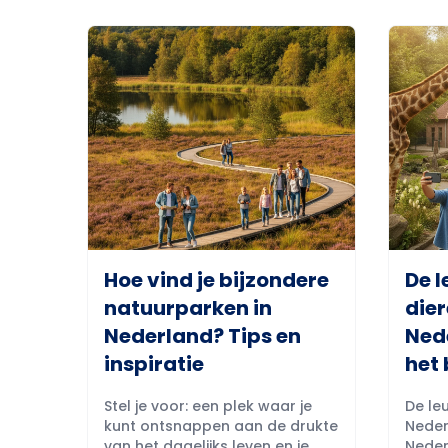
Hoe vind je bijzondere
De l
natuurparken in
dier
Nederland? Tips en
Ned
inspiratie
het 
Stel je voor: een plek waar je
De leu
kunt ontsnappen aan de drukte
Neder
van het dagelijks leven en je
Neder