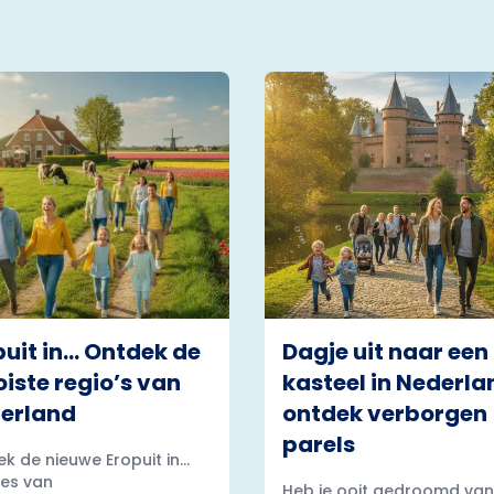
puit in… Ontdek de
Dagje uit naar een
iste regio’s van
kasteel in Nederla
erland
ontdek verborgen
parels
k de nieuwe Eropuit in...
es van
Heb je ooit gedroomd van