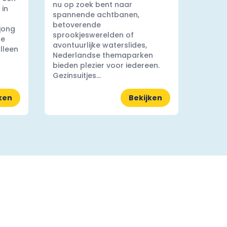
nu op zoek bent naar
 in
spannende achtbanen,
betoverende
 jong
sprookjeswerelden of
ge
avontuurlijke waterslides,
lleen
Nederlandse themaparken
bieden plezier voor iedereen.
Gezinsuitjes...
ken
Bekijken