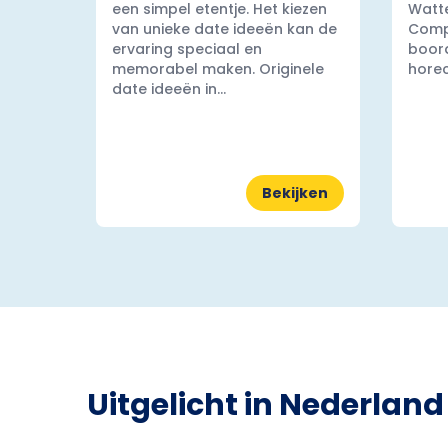
een simpel etentje. Het kiezen
Watt
van unieke date ideeën kan de
Comp
ervaring speciaal en
boord
memorabel maken. Originele
horec
date ideeën in...
Bekijken
Uitgelicht in Nederland