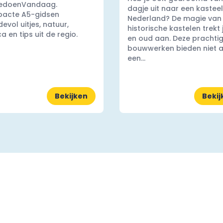
edoenVandaag.
dagje uit naar een kasteel
acte A5-gidsen
Nederland? De magie van
evol uitjes, natuur,
historische kastelen trekt
a en tips uit de regio.
en oud aan. Deze prachti
bouwwerken bieden niet a
een...
Bekijken
Bekij