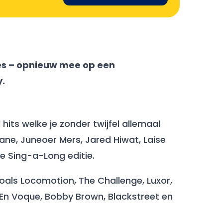
ies – opnieuw mee op een
y.
its welke je zonder twijfel allemaal
ane, Juneoer Mers, Jared Hiwat, Laise
ke Sing-a-Long editie.
zoals Locomotion, The Challenge, Luxor,
 En Voque, Bobby Brown, Blackstreet en