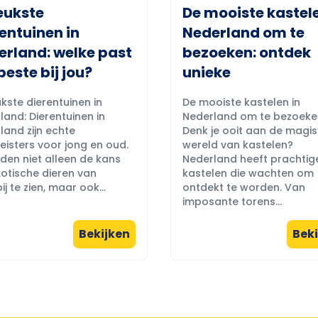
eukste
De mooiste kastele
entuinen in
Nederland om te
erland: welke past
bezoeken: ontdek
beste bij jou?
unieke
kste dierentuinen in
De mooiste kastelen in
land: Dierentuinen in
Nederland om te bezoeke
land zijn echte
Denk je ooit aan de magi
eisters voor jong en oud.
wereld van kastelen?
eden niet alleen de kans
Nederland heeft prachtig
otische dieren van
kastelen die wachten om
ij te zien, maar ook...
ontdekt te worden. Van
imposante torens...
Bekijken
Beki