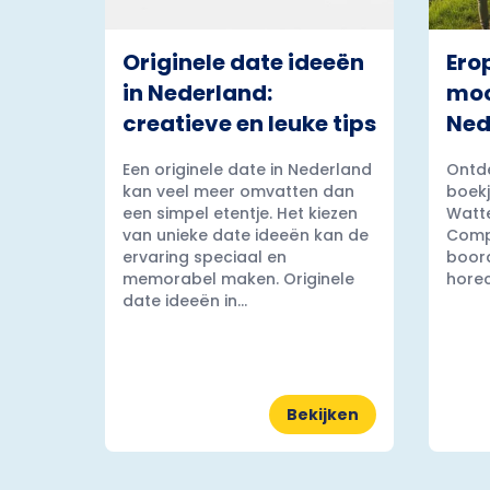
Originele date ideeën
Ero
in Nederland:
moo
creatieve en leuke tips
Ned
Een originele date in Nederland
Ontde
kan veel meer omvatten dan
boekj
een simpel etentje. Het kiezen
Watt
van unieke date ideeën kan de
Comp
ervaring speciaal en
boord
memorabel maken. Originele
horec
date ideeën in...
Bekijken