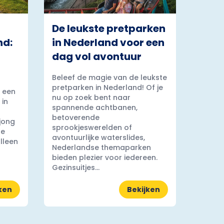
De leukste pretparken
nd:
in Nederland voor een
dag vol avontuur
Beleef de magie van de leukste
pretparken in Nederland! Of je
 een
nu op zoek bent naar
 in
spannende achtbanen,
betoverende
 jong
sprookjeswerelden of
ge
avontuurlijke waterslides,
lleen
Nederlandse themaparken
bieden plezier voor iedereen.
Gezinsuitjes...
ken
Bekijken