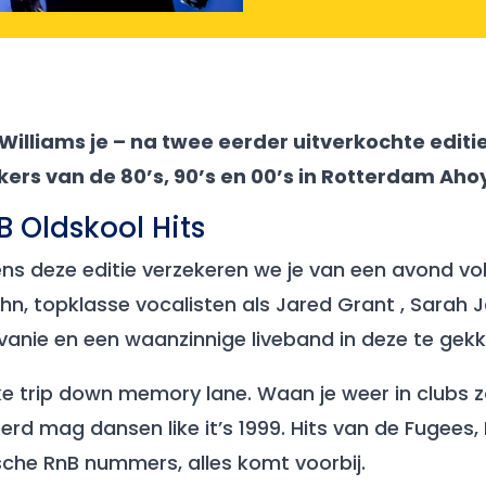
Williams je – na twee eerder uitverkochte edit
kers van de 80’s, 90’s en 00’s in Rotterdam Aho
 Oldskool Hits
 deze editie verzekeren we je van een avond vol h
n, topklasse vocalisten als Jared Grant , Sarah J
lvanie en een waanzinnige liveband in deze te gek
eke trip down memory lane. Waan je weer in clubs 
d mag dansen like it’s 1999. Hits van de Fugees,
ische RnB nummers, alles komt voorbij.