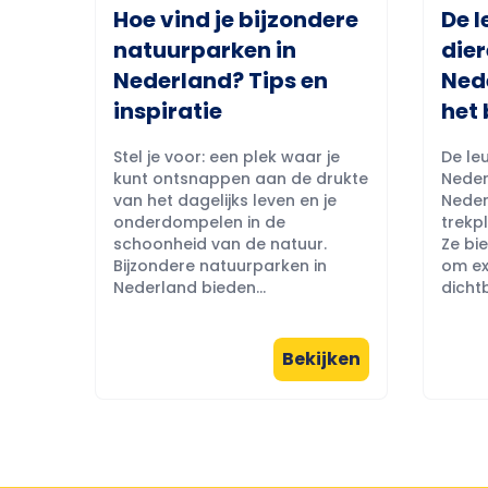
Hoe vind je bijzondere
De l
natuurparken in
dier
Nederland? Tips en
Ned
inspiratie
het 
Stel je voor: een plek waar je
De leu
kunt ontsnappen aan de drukte
Neder
van het dagelijks leven en je
Neder
onderdompelen in de
trekpl
schoonheid van de natuur.
Ze bi
Bijzondere natuurparken in
om ex
Nederland bieden...
dichtb
Bekijken