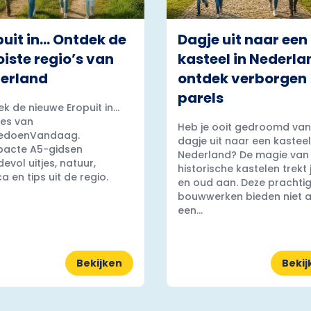
puit in… Ontdek de
Dagje uit naar een
iste regio’s van
kasteel in Nederla
erland
ontdek verborgen
parels
k de nieuwe Eropuit in...
es van
Heb je ooit gedroomd van
edoenVandaag.
dagje uit naar een kasteel
acte A5-gidsen
Nederland? De magie van
evol uitjes, natuur,
historische kastelen trekt
a en tips uit de regio.
en oud aan. Deze prachti
bouwwerken bieden niet a
een...
Bekijken
Bekij