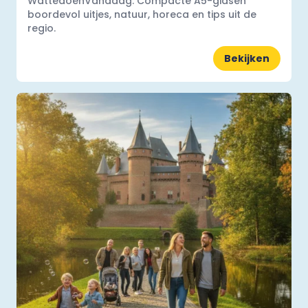
WattedoenVandaag. Compacte A5-gidsen
boordevol uitjes, natuur, horeca en tips uit de
regio.
Bekijken