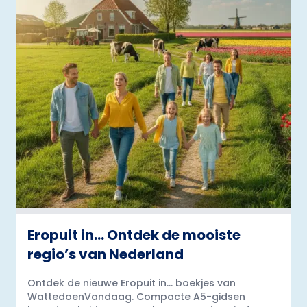
Eropuit in… Ontdek de mooiste
regio’s van Nederland
Ontdek de nieuwe Eropuit in... boekjes van
WattedoenVandaag. Compacte A5-gidsen