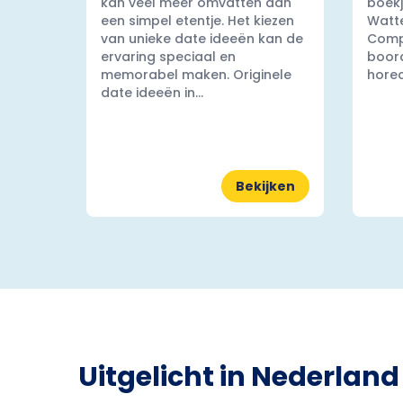
kan veel meer omvatten dan
boekj
een simpel etentje. Het kiezen
Watt
van unieke date ideeën kan de
Comp
ervaring speciaal en
boord
memorabel maken. Originele
horec
date ideeën in...
Bekijken
Uitgelicht in Nederland