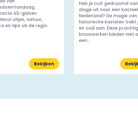
es van
Heb je ooit gedroomd van
edoenVandaag.
dagje uit naar een kasteel
acte A5-gidsen
Nederland? De magie van
evol uitjes, natuur,
historische kastelen trekt
a en tips uit de regio.
en oud aan. Deze prachti
bouwwerken bieden niet a
een...
Bekijken
Bekij