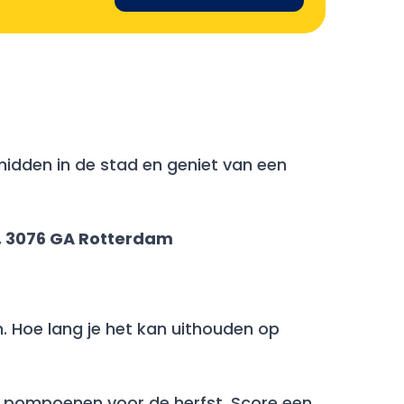
midden in de stad en geniet van een
1, 3076 GA Rotterdam
. Hoe lang je het kan uithouden op
te pompoenen voor de herfst. Score een