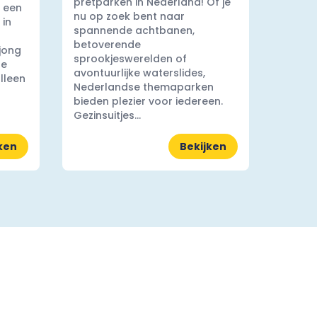
pretparken in Nederland! Of je
 een
nu op zoek bent naar
 in
spannende achtbanen,
betoverende
 jong
sprookjeswerelden of
ge
avontuurlijke waterslides,
lleen
Nederlandse themaparken
bieden plezier voor iedereen.
Gezinsuitjes...
ken
Bekijken