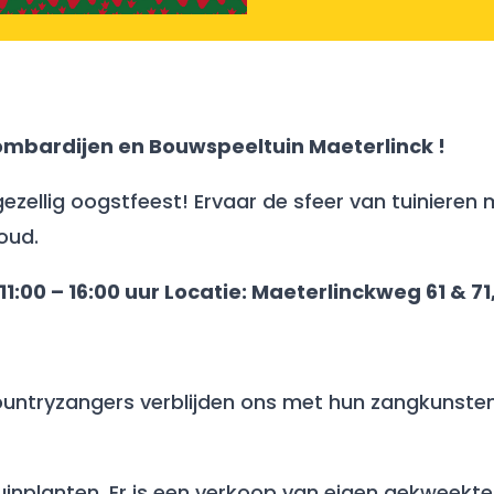
Lombardijen en Bouwspeeltuin Maeterlinck !
ezellig oogstfeest! Ervaar de sfeer van tuinieren 
oud.
1:00 – 16:00 uur Locatie: Maeterlinckweg 61 & 7
ountryzangers verblijden ons met hun zangkunsten
tuinplanten. Er is een verkoop van eigen gekweek