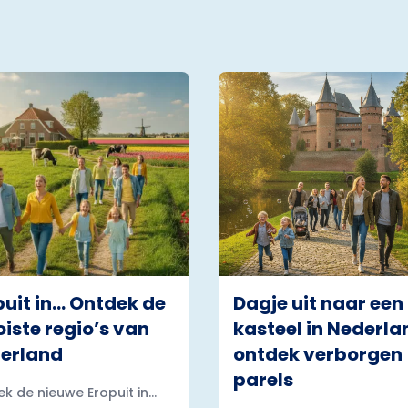
puit in… Ontdek de
Dagje uit naar een
iste regio’s van
kasteel in Nederla
erland
ontdek verborgen
parels
k de nieuwe Eropuit in...