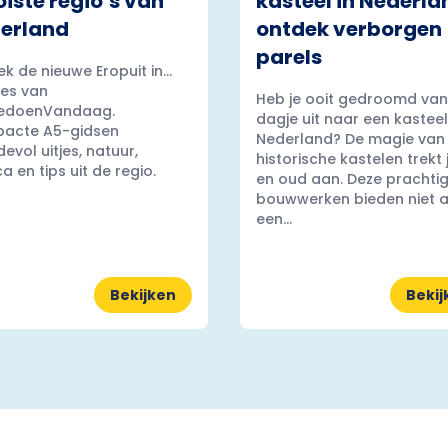
iste regio’s van
kasteel in Nederla
erland
ontdek verborgen
parels
k de nieuwe Eropuit in...
es van
Heb je ooit gedroomd van
edoenVandaag.
dagje uit naar een kasteel
acte A5-gidsen
Nederland? De magie van
evol uitjes, natuur,
historische kastelen trekt
a en tips uit de regio.
en oud aan. Deze prachti
bouwwerken bieden niet a
een...
Bekijken
Bekij