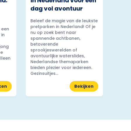
nd:
in Nederland voor een
dag vol avontuur
Beleef de magie van de leukste
pretparken in Nederland! Of je
 een
nu op zoek bent naar
 in
spannende achtbanen,
betoverende
 jong
sprookjeswerelden of
ge
avontuurlijke waterslides,
lleen
Nederlandse themaparken
bieden plezier voor iedereen.
Gezinsuitjes...
ken
Bekijken