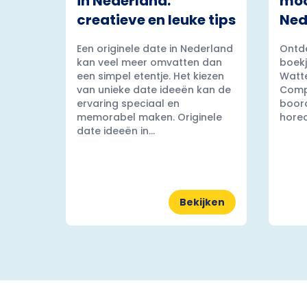
in Nederland:
moo
creatieve en leuke tips
Ned
Een originele date in Nederland
Ontde
kan veel meer omvatten dan
boekj
een simpel etentje. Het kiezen
Watt
van unieke date ideeën kan de
Comp
ervaring speciaal en
boord
memorabel maken. Originele
horec
date ideeën in...
Bekijken