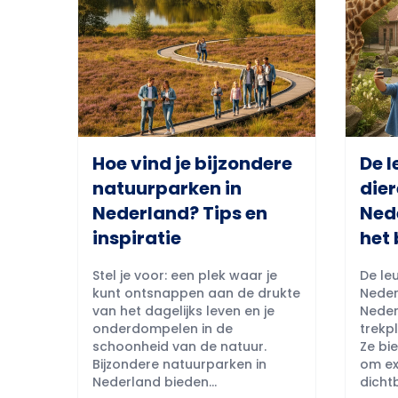
Hoe vind je bijzondere
De l
natuurparken in
dier
Nederland? Tips en
Ned
inspiratie
het 
Stel je voor: een plek waar je
De leu
kunt ontsnappen aan de drukte
Neder
van het dagelijks leven en je
Neder
onderdompelen in de
trekpl
schoonheid van de natuur.
Ze bi
Bijzondere natuurparken in
om ex
Nederland bieden...
dichtb