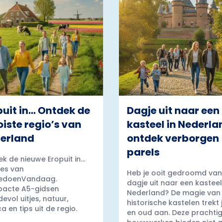
puit in… Ontdek de
Dagje uit naar een
iste regio’s van
kasteel in Nederla
erland
ontdek verborgen
parels
k de nieuwe Eropuit in...
es van
Heb je ooit gedroomd van
edoenVandaag.
dagje uit naar een kasteel
acte A5-gidsen
Nederland? De magie van
evol uitjes, natuur,
historische kastelen trekt
a en tips uit de regio.
en oud aan. Deze prachti