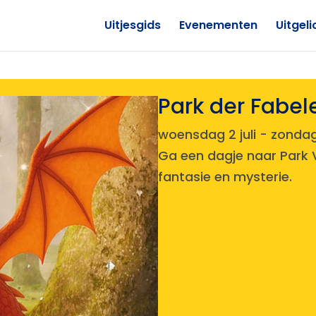
Uitjesgids
Evenementen
Uitgeli
Park der Fabel
woensdag 2 juli
-
zondag
Ga een dagje naar Park V
fantasie en mysterie.