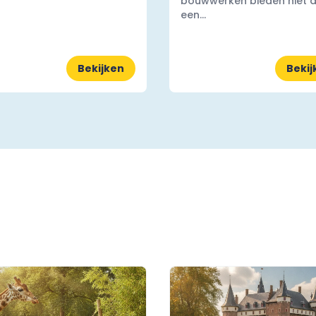
bouwwerken bieden niet a
een...
Bekijken
Bekij