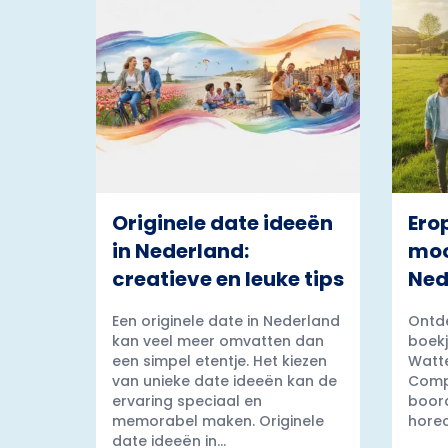
Originele date ideeën
Ero
in Nederland:
moo
creatieve en leuke tips
Ned
Een originele date in Nederland
Ontde
kan veel meer omvatten dan
boekj
een simpel etentje. Het kiezen
Watt
van unieke date ideeën kan de
Comp
ervaring speciaal en
boord
memorabel maken. Originele
horec
date ideeën in...