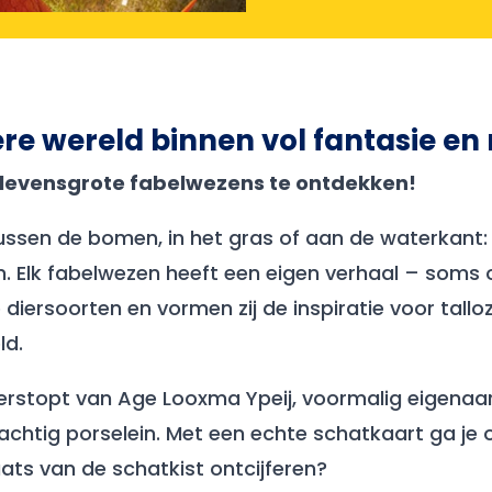
e wereld binnen vol fantasie en
18 levensgrote fabelwezens te ontdekken!
tussen de bomen, in het gras of aan de waterkant
. Elk fabelwezen heeft een eigen verhaal – soms
iersoorten en vormen zij de inspiratie voor talloz
ld.
 verstopt van Age Looxma Ypeij, voormalig eigenaar
chtig porselein. Met een echte schatkaart ga je o
aats van de schatkist ontcijferen?