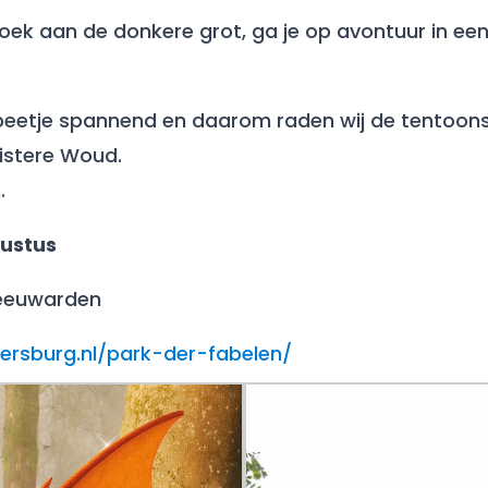
ek aan de donkere grot, ga je op avontuur in een d
eetje spannend en daarom raden wij de tentoonste
istere Woud.
.
gustus
 Leeuwarden
jversburg.nl/park-der-fabelen/