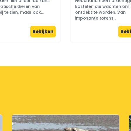
eden niet alleen de kans
Nederland heeft prachtig
otische dieren van
kastelen die wachten om
ij te zien, maar ook...
ontdekt te worden. Van
imposante torens...
Bekijken
Beki