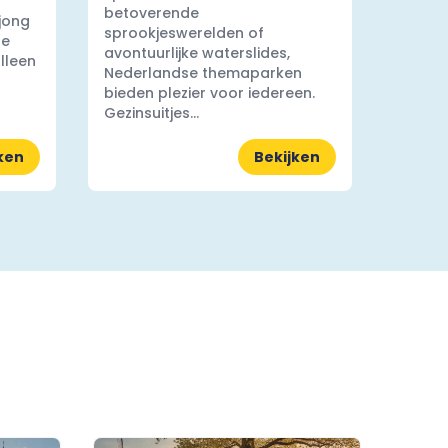
betoverende
 jong
sprookjeswerelden of
ge
avontuurlijke waterslides,
lleen
Nederlandse themaparken
bieden plezier voor iedereen.
Gezinsuitjes...
ken
Bekijken