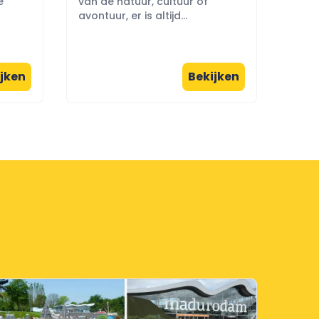
e
van de natuur, cultuur of
avontuur, er is altijd...
jken
Bekijken