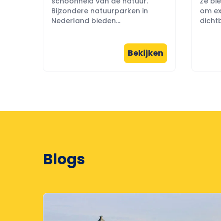
schoonheid van de natuur.
Ze bi
Bijzondere natuurparken in
om ex
Nederland bieden...
dichtb
Bekijken
Blogs