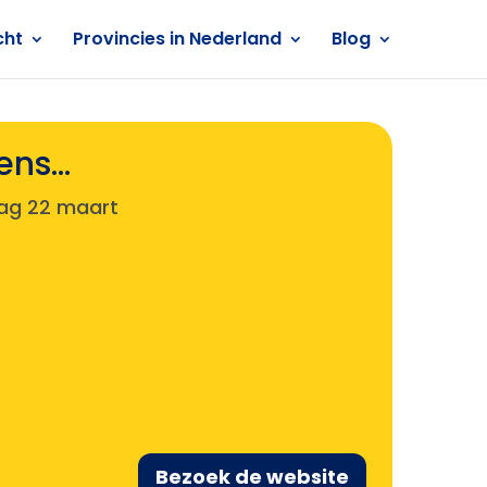
cht
Provincies in Nederland
Blog
eens…
ag 22 maart
Bezoek de website