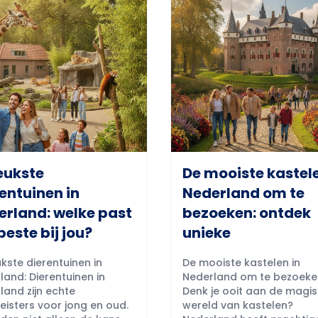
eukste
De mooiste kastele
entuinen in
Nederland om te
erland: welke past
bezoeken: ontdek
beste bij jou?
unieke
kste dierentuinen in
De mooiste kastelen in
land: Dierentuinen in
Nederland om te bezoeke
land zijn echte
Denk je ooit aan de magi
eisters voor jong en oud.
wereld van kastelen?