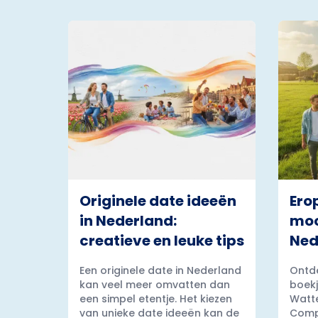
Originele date ideeën
Ero
in Nederland:
moo
creatieve en leuke tips
Ned
Een originele date in Nederland
Ontde
kan veel meer omvatten dan
boekj
een simpel etentje. Het kiezen
Watt
van unieke date ideeën kan de
Comp