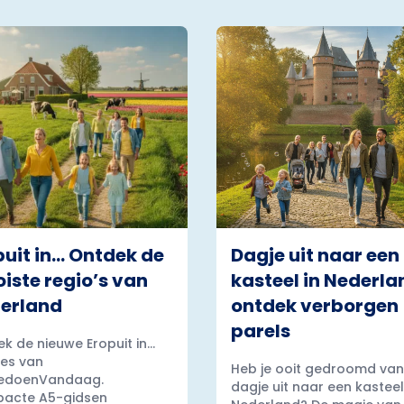
puit in… Ontdek de
Dagje uit naar een
iste regio’s van
kasteel in Nederla
erland
ontdek verborgen
parels
k de nieuwe Eropuit in...
es van
Heb je ooit gedroomd van
edoenVandaag.
dagje uit naar een kasteel
acte A5-gidsen