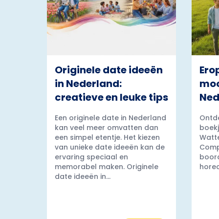
Originele date ideeën
Ero
in Nederland:
moo
creatieve en leuke tips
Ned
Een originele date in Nederland
Ontde
kan veel meer omvatten dan
boekj
een simpel etentje. Het kiezen
Watt
van unieke date ideeën kan de
Comp
ervaring speciaal en
boord
memorabel maken. Originele
horec
date ideeën in...