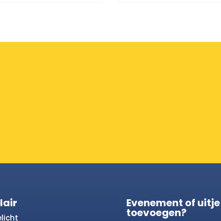
lair
Evenement of uitje
toevoegen?
licht