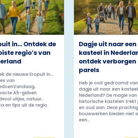
puit in… Ontdek de
Dagje uit naar een
iste regio’s van
kasteel in Nederla
erland
ontdek verborgen
parels
k de nieuwe Eropuit in...
es van
Heb je ooit gedroomd van
edoenVandaag.
dagje uit naar een kasteel
acte A5-gidsen
Nederland? De magie van
evol uitjes, natuur,
historische kastelen trekt
a en tips uit de regio.
en oud aan. Deze prachti
bouwwerken bieden niet a
een...