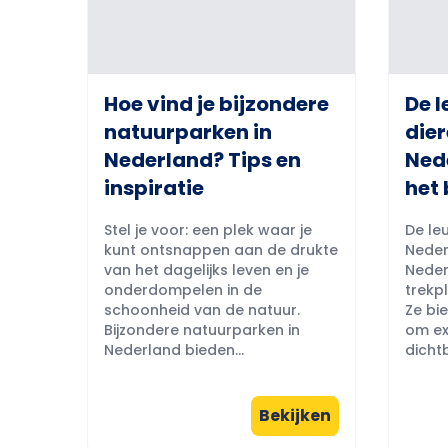
Hoe vind je bijzondere
De l
natuurparken in
dier
Nederland? Tips en
Ned
inspiratie
het 
Stel je voor: een plek waar je
De leu
kunt ontsnappen aan de drukte
Neder
van het dagelijks leven en je
Neder
onderdompelen in de
trekpl
schoonheid van de natuur.
Ze bi
Bijzondere natuurparken in
om ex
Nederland bieden...
dichtb
Bekijken