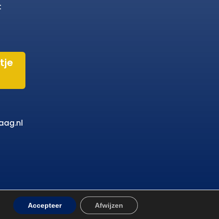
t
tje
aag.nl
Accepteer
Afwijzen