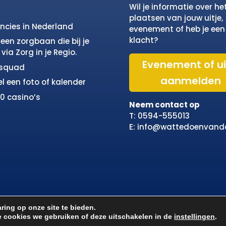
Wil je informatie over he
plaatsen van jouw uitje,
incies in Nederland
evenement of heb je een
klacht?
een zorgbaan die bij je
via Zorg in je Regio.
Evenement of ui
osquad
aanmelden
el een foto of kalender
10 casino’s
Neem contact op
T: 0594-555013
E: info@wattedoenvand
ring op onze site te bieden.
e cookies we gebruiken of deze uitschakelen in de
instellingen
.