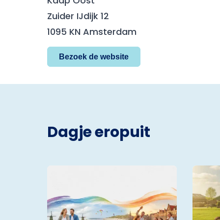
Kaap Oost
Zuider IJdijk 12
1095 KN Amsterdam
Bezoek de website
Dagje eropuit