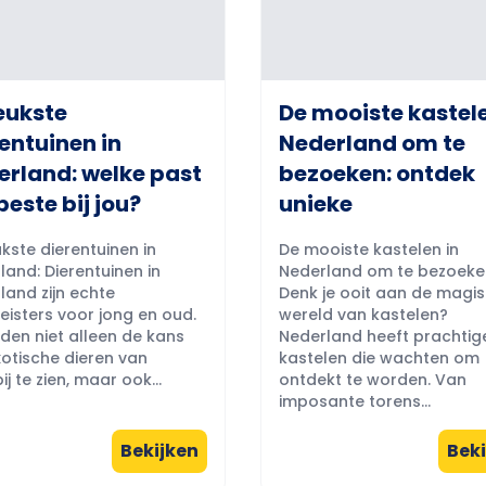
eukste
De mooiste kastele
entuinen in
Nederland om te
erland: welke past
bezoeken: ontdek
beste bij jou?
unieke
kste dierentuinen in
De mooiste kastelen in
land: Dierentuinen in
Nederland om te bezoeke
land zijn echte
Denk je ooit aan de magi
eisters voor jong en oud.
wereld van kastelen?
eden niet alleen de kans
Nederland heeft prachtig
otische dieren van
kastelen die wachten om
ij te zien, maar ook...
ontdekt te worden. Van
imposante torens...
Bekijken
Beki