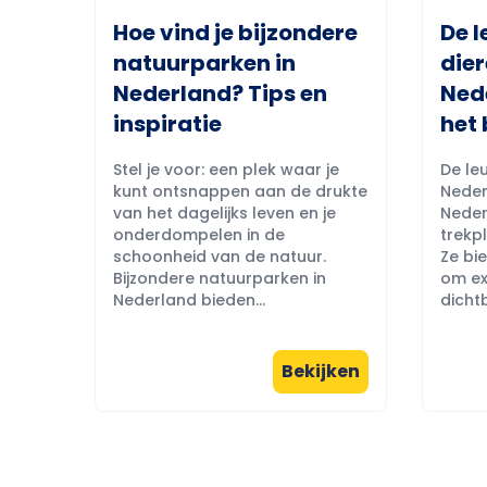
Hoe vind je bijzondere
De l
natuurparken in
dier
Nederland? Tips en
Ned
inspiratie
het 
Stel je voor: een plek waar je
De leu
kunt ontsnappen aan de drukte
Neder
van het dagelijks leven en je
Neder
onderdompelen in de
trekpl
schoonheid van de natuur.
Ze bi
Bijzondere natuurparken in
om ex
Nederland bieden...
dichtb
Bekijken