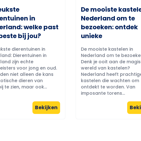
eukste
De mooiste kastele
entuinen in
Nederland om te
erland: welke past
bezoeken: ontdek
beste bij jou?
unieke
kste dierentuinen in
De mooiste kastelen in
land: Dierentuinen in
Nederland om te bezoeke
land zijn echte
Denk je ooit aan de magi
eisters voor jong en oud.
wereld van kastelen?
eden niet alleen de kans
Nederland heeft prachtig
otische dieren van
kastelen die wachten om
ij te zien, maar ook...
ontdekt te worden. Van
imposante torens...
Bekijken
Beki