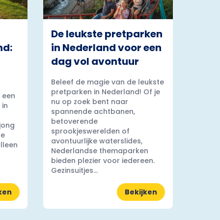
De leukste pretparken
nd:
in Nederland voor een
dag vol avontuur
Beleef de magie van de leukste
pretparken in Nederland! Of je
 een
nu op zoek bent naar
 in
spannende achtbanen,
betoverende
 jong
sprookjeswerelden of
ge
avontuurlijke waterslides,
lleen
Nederlandse themaparken
bieden plezier voor iedereen.
Gezinsuitjes...
ken
Bekijken