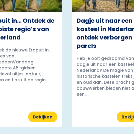
puit in… Ontdek de
Dagje uit naar een
iste regio’s van
kasteel in Nederla
erland
ontdek verborgen
parels
k de nieuwe Eropuit in...
es van
Heb je ooit gedroomd van
edoenVandaag.
dagje uit naar een kasteel
acte A5-gidsen
Nederland? De magie van
evol uitjes, natuur,
historische kastelen trekt
a en tips uit de regio.
en oud aan. Deze prachti
bouwwerken bieden niet a
een...
Bekijken
Bekij