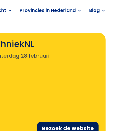
cht
Provincies in Nederland
Blog
chniekNL
aterdag 28 februari
Bezoek de website