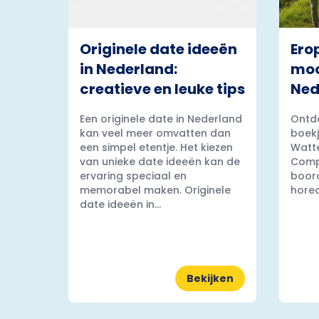
Originele date ideeën
Ero
in Nederland:
moo
creatieve en leuke tips
Ned
Een originele date in Nederland
Ontde
kan veel meer omvatten dan
boekj
een simpel etentje. Het kiezen
Watt
van unieke date ideeën kan de
Comp
ervaring speciaal en
boord
memorabel maken. Originele
horec
date ideeën in...
Bekijken