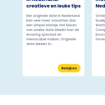
creatieve en leuke tips
Ned
Een originele date in Nederland
Ontde
kan veel meer omvatten dan
boekj
een simpel etentje. Het kiezen
Watt
van unieke date ideeën kan de
Comp
ervaring speciaal en
boord
memorabel maken. Originele
horec
date ideeën in...
Bekijken