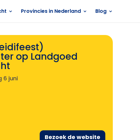
cht
Provincies in Nederland
Blog
eidifeest)
ter op Landgoed
ght
 6 juni
Bezoek de website