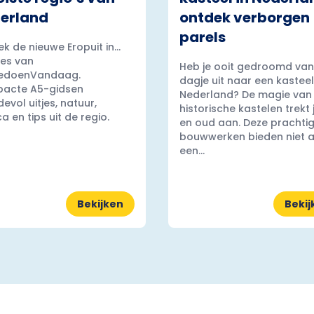
erland
ontdek verborgen
parels
k de nieuwe Eropuit in...
es van
Heb je ooit gedroomd van
edoenVandaag.
dagje uit naar een kasteel
acte A5-gidsen
Nederland? De magie van
evol uitjes, natuur,
historische kastelen trekt
a en tips uit de regio.
en oud aan. Deze prachti
bouwwerken bieden niet a
een...
Bekijken
Bekij