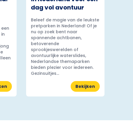
dag vol avontuur
Beleef de magie van de leukste
pretparken in Nederland! Of je
 een
nu op zoek bent naar
 in
spannende achtbanen,
betoverende
 jong
sprookjeswerelden of
ge
avontuurlijke waterslides,
lleen
Nederlandse themaparken
bieden plezier voor iedereen.
Gezinsuitjes...
ken
Bekijken