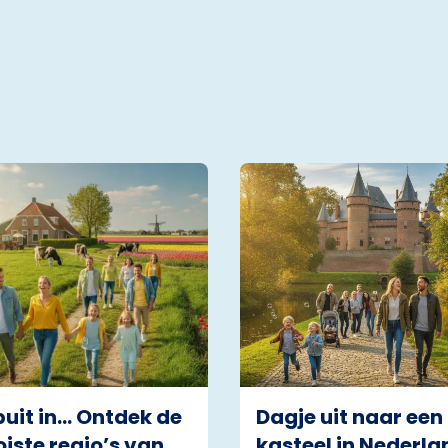
puit in… Ontdek de
Dagje uit naar een
iste regio’s van
kasteel in Nederla