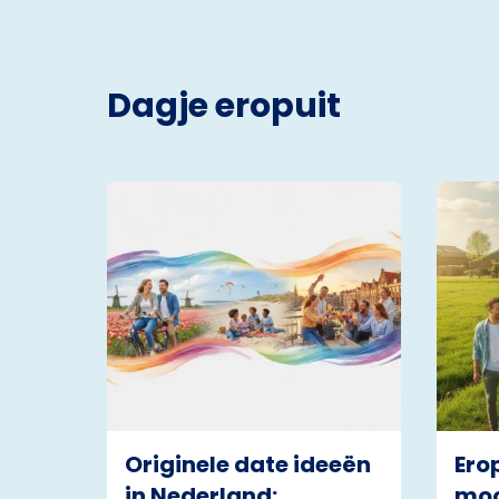
Dagje eropuit
Originele date ideeën
Ero
in Nederland:
moo