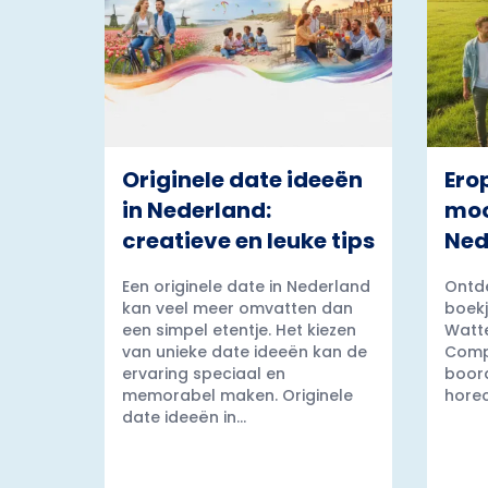
Originele date ideeën
Ero
in Nederland:
moo
creatieve en leuke tips
Ned
Een originele date in Nederland
Ontde
kan veel meer omvatten dan
boekj
een simpel etentje. Het kiezen
Watt
van unieke date ideeën kan de
Comp
ervaring speciaal en
boord
memorabel maken. Originele
horec
date ideeën in...