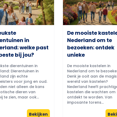
eukste
De mooiste kastele
entuinen in
Nederland om te
erland: welke past
bezoeken: ontdek
beste bij jou?
unieke
kste dierentuinen in
De mooiste kastelen in
land: Dierentuinen in
Nederland om te bezoeke
land zijn echte
Denk je ooit aan de magi
eisters voor jong en oud.
wereld van kastelen?
eden niet alleen de kans
Nederland heeft prachtig
otische dieren van
kastelen die wachten om
ij te zien, maar ook...
ontdekt te worden. Van
imposante torens...
Bekijken
Beki