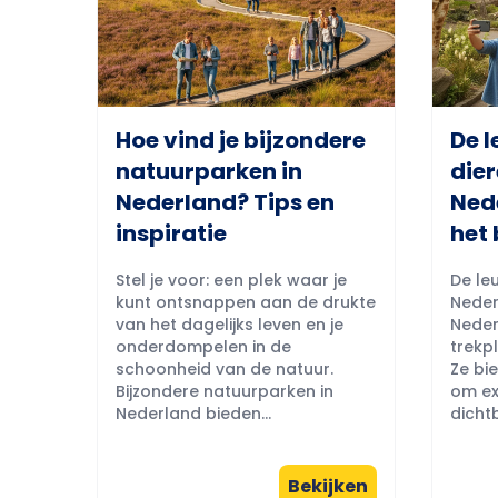
Hoe vind je bijzondere
De l
natuurparken in
dier
Nederland? Tips en
Ned
inspiratie
het 
Stel je voor: een plek waar je
De leu
kunt ontsnappen aan de drukte
Neder
van het dagelijks leven en je
Neder
onderdompelen in de
trekpl
schoonheid van de natuur.
Ze bi
Bijzondere natuurparken in
om ex
Nederland bieden...
dichtb
Bekijken