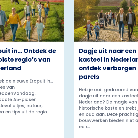
puit in… Ontdek de
Dagje uit naar een
iste regio’s van
kasteel in Nederla
erland
ontdek verborgen
parels
k de nieuwe Eropuit in...
es van
Heb je ooit gedroomd van
edoenVandaag.
dagje uit naar een kasteel
acte A5-gidsen
Nederland? De magie van
evol uitjes, natuur,
historische kastelen trekt
a en tips uit de regio.
en oud aan. Deze prachti
bouwwerken bieden niet a
een...