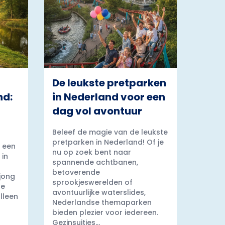
De leukste pretparken
nd:
in Nederland voor een
dag vol avontuur
Beleef de magie van de leukste
pretparken in Nederland! Of je
 een
nu op zoek bent naar
 in
spannende achtbanen,
betoverende
 jong
sprookjeswerelden of
ge
avontuurlijke waterslides,
lleen
Nederlandse themaparken
bieden plezier voor iedereen.
Gezinsuitjes...