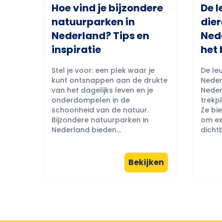
Hoe vind je bijzondere
De l
natuurparken in
dier
Nederland? Tips en
Ned
inspiratie
het 
Stel je voor: een plek waar je
De leu
kunt ontsnappen aan de drukte
Neder
van het dagelijks leven en je
Neder
onderdompelen in de
trekpl
schoonheid van de natuur.
Ze bi
Bijzondere natuurparken in
om ex
Nederland bieden...
dichtb
Bekijken