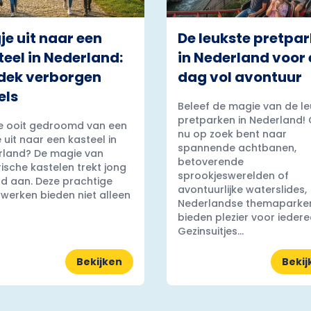
je uit naar een
De leukste pretpa
teel in Nederland:
in Nederland voor
dek verborgen
dag vol avontuur
els
Beleef de magie van de le
pretparken in Nederland! 
e ooit gedroomd van een
nu op zoek bent naar
 uit naar een kasteel in
spannende achtbanen,
rland? De magie van
betoverende
rische kastelen trekt jong
sprookjeswerelden of
d aan. Deze prachtige
avontuurlijke waterslides,
erken bieden niet alleen
Nederlandse themaparke
bieden plezier voor iedere
Gezinsuitjes...
Bekijken
Bekij