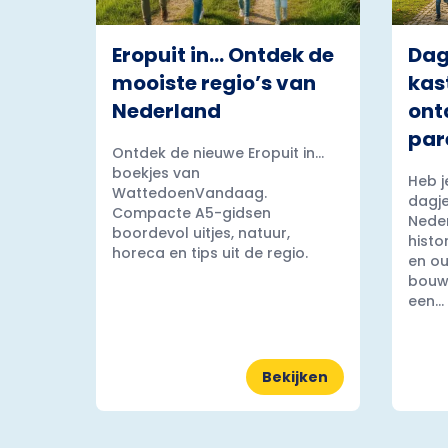
Eropuit in… Ontdek de
Dag
mooiste regio’s van
kas
Nederland
ont
par
Ontdek de nieuwe Eropuit in...
boekjes van
Heb j
WattedoenVandaag.
dagje
Compacte A5-gidsen
Nede
boordevol uitjes, natuur,
histo
horeca en tips uit de regio.
en ou
bouww
een...
Bekijken