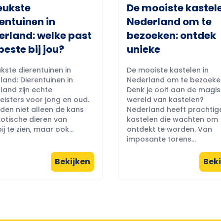
eukste
De mooiste kastele
entuinen in
Nederland om te
erland: welke past
bezoeken: ontdek
beste bij jou?
unieke
kste dierentuinen in
De mooiste kastelen in
land: Dierentuinen in
Nederland om te bezoeke
land zijn echte
Denk je ooit aan de magi
eisters voor jong en oud.
wereld van kastelen?
eden niet alleen de kans
Nederland heeft prachtig
otische dieren van
kastelen die wachten om
ij te zien, maar ook...
ontdekt te worden. Van
imposante torens...
Bekijken
Beki