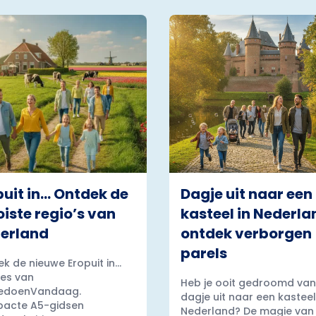
puit in… Ontdek de
Dagje uit naar een
iste regio’s van
kasteel in Nederla
erland
ontdek verborgen
parels
k de nieuwe Eropuit in...
es van
Heb je ooit gedroomd van
edoenVandaag.
dagje uit naar een kasteel
acte A5-gidsen
Nederland? De magie van