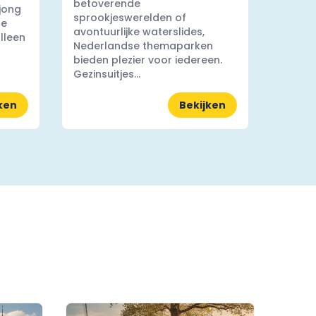
betoverende
 jong
sprookjeswerelden of
ge
avontuurlijke waterslides,
lleen
Nederlandse themaparken
bieden plezier voor iedereen.
Gezinsuitjes...
ken
Bekijken