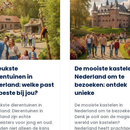
eukste
De mooiste kastele
entuinen in
Nederland om te
erland: welke past
bezoeken: ontdek
beste bij jou?
unieke
kste dierentuinen in
De mooiste kastelen in
land: Dierentuinen in
Nederland om te bezoeke
land zijn echte
Denk je ooit aan de magi
eisters voor jong en oud.
wereld van kastelen?
eden niet alleen de kans
Nederland heeft prachtig