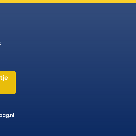
t
tje
aag.nl