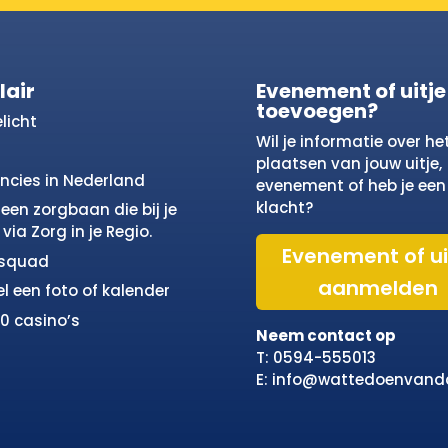
lair
Evenement of uitje
toevoegen?
licht
Wil je informatie over he
plaatsen van jouw uitje,
incies in Nederland
evenement of heb je een
klacht?
een zorgbaan die bij je
via Zorg in je Regio.
Evenement of ui
osquad
aanmelden
el een foto of kalender
10 casino’s
Neem contact op
T: 0594-555013
E: info@wattedoenvand