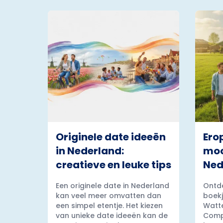
Originele date ideeën
Ero
in Nederland:
moo
creatieve en leuke tips
Ned
Een originele date in Nederland
Ontde
kan veel meer omvatten dan
boekj
een simpel etentje. Het kiezen
Watt
van unieke date ideeën kan de
Comp