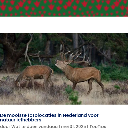
De mooiste fotolocaties in Nederland voor
natuurliefhebbers
door
Wat te doen vandaag
|
mei 31, 2025
|
TopTips