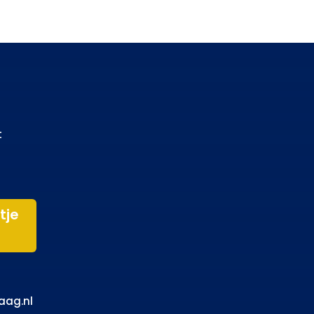
t
tje
aag.nl