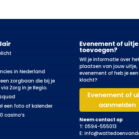
lair
Evenement of uitje
toevoegen?
licht
Wil je informatie over he
plaatsen van jouw uitje,
incies in Nederland
evenement of heb je een
klacht?
een zorgbaan die bij je
via Zorg in je Regio.
Evenement of ui
osquad
aanmelden
el een foto of kalender
10 casino’s
Neem contact op
T: 0594-555013
E: info@wattedoenvand