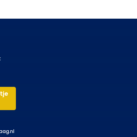
t
tje
aag.nl