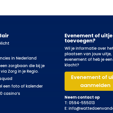
lair
Evenement of uitje
toevoegen?
licht
Wil je informatie over he
plaatsen van jouw uitje,
incies in Nederland
evenement of heb je een
klacht?
een zorgbaan die bij je
via Zorg in je Regio.
Evenement of ui
osquad
aanmelden
el een foto of kalender
10 casino’s
Neem contact op
T: 0594-555013
E: info@wattedoenvand