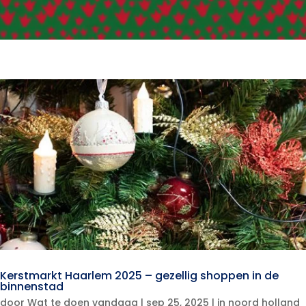
Kerstmarkt Haarlem 2025 – gezellig shoppen in de
binnenstad
door
Wat te doen vandaag
|
sep 25, 2025
|
in noord holland