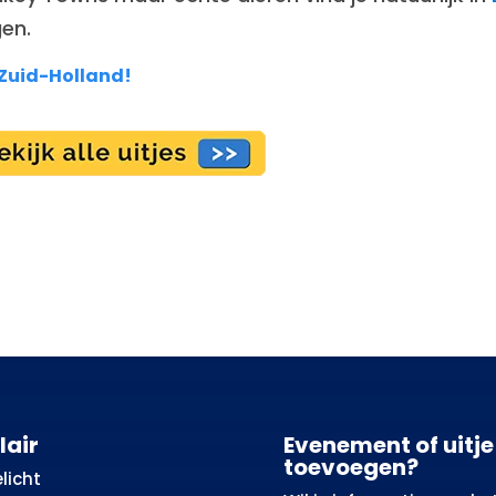
en.
 Zuid-Holland!
lair
Evenement of uitje
toevoegen?
licht