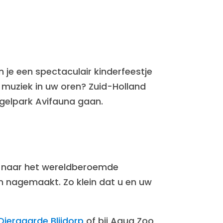
n je een spectaculair kinderfeestje
ls muziek in uw oren? Zuid-Holland
gelpark Avifauna gaan.
ns naar het wereldberoemde
ein nagemaakt. Zo klein dat u en uw
Diergaarde Blijdorp
of bij Aqua Zoo