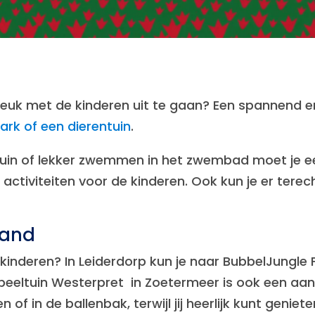
leuk met de kinderen uit te gaan? Een spannend e
ark of een dierentuin
.
uin of lekker zwemmen in het zwembad moet je ee
an activiteiten voor de kinderen. Ook kun je er ter
land
e kinderen? In Leiderdorp kun je naar BubbelJungle
eeltuin Westerpret in Zoetermeer is ook een aan
 of in de ballenbak, terwijl jij heerlijk kunt geniet