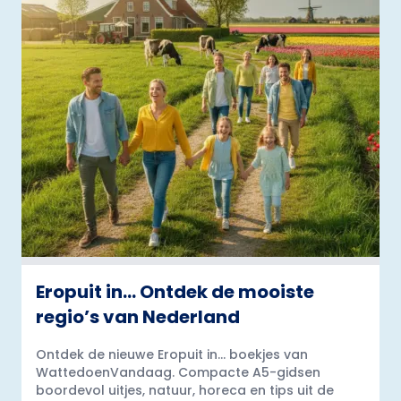
Eropuit in… Ontdek de mooiste
regio’s van Nederland
Ontdek de nieuwe Eropuit in... boekjes van
WattedoenVandaag. Compacte A5-gidsen
boordevol uitjes, natuur, horeca en tips uit de