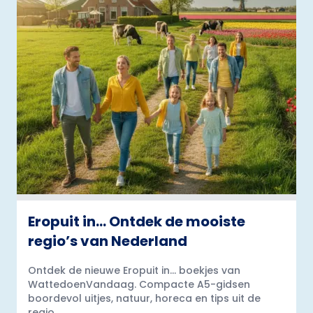
Eropuit in… Ontdek de mooiste
regio’s van Nederland
Ontdek de nieuwe Eropuit in... boekjes van
WattedoenVandaag. Compacte A5-gidsen
boordevol uitjes, natuur, horeca en tips uit de
regio.