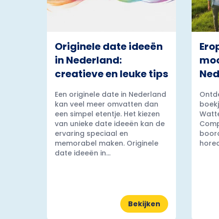
Originele date ideeën
Ero
in Nederland:
moo
creatieve en leuke tips
Ned
Een originele date in Nederland
Ontde
kan veel meer omvatten dan
boekj
een simpel etentje. Het kiezen
Watt
van unieke date ideeën kan de
Comp
ervaring speciaal en
boord
memorabel maken. Originele
horec
date ideeën in...
Bekijken