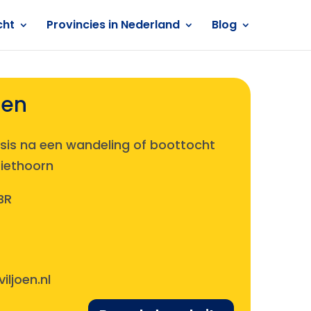
cht
Provincies in Nederland
Blog
oen
asis na een wandeling of boottocht
Giethoorn
BR
ljoen.nl