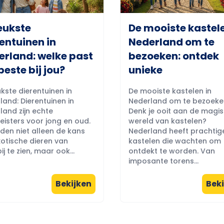
eukste
De mooiste kastele
entuinen in
Nederland om te
erland: welke past
bezoeken: ontdek
beste bij jou?
unieke
kste dierentuinen in
De mooiste kastelen in
land: Dierentuinen in
Nederland om te bezoeke
land zijn echte
Denk je ooit aan de magi
eisters voor jong en oud.
wereld van kastelen?
eden niet alleen de kans
Nederland heeft prachtig
otische dieren van
kastelen die wachten om
ij te zien, maar ook...
ontdekt te worden. Van
imposante torens...
Bekijken
Beki