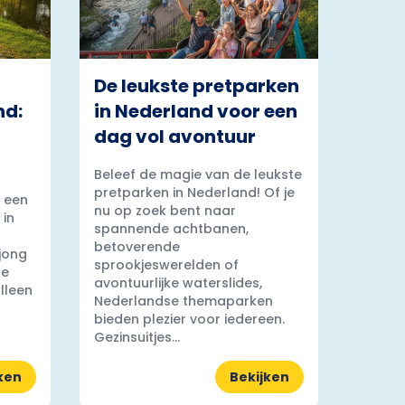
De leukste pretparken
nd:
in Nederland voor een
dag vol avontuur
Beleef de magie van de leukste
pretparken in Nederland! Of je
 een
nu op zoek bent naar
 in
spannende achtbanen,
betoverende
 jong
sprookjeswerelden of
ge
avontuurlijke waterslides,
lleen
Nederlandse themaparken
bieden plezier voor iedereen.
Gezinsuitjes...
ken
Bekijken