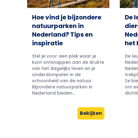
Hoe vind je bijzondere
De l
natuurparken in
dier
Nederland? Tips en
Ned
inspiratie
het 
Stel je voor: een plek waar je
De leu
kunt ontsnappen aan de drukte
Neder
van het dagelijks leven en je
Neder
onderdompelen in de
trekpl
schoonheid van de natuur.
Ze bi
Bijzondere natuurparken in
om ex
Nederland bieden...
dichtb
Bekijken