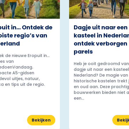
puit in… Ontdek de
Dagje uit naar een
iste regio’s van
kasteel in Nederla
erland
ontdek verborgen
parels
k de nieuwe Eropuit in...
es van
Heb je ooit gedroomd van
edoenVandaag.
dagje uit naar een kasteel
acte A5-gidsen
Nederland? De magie van
evol uitjes, natuur,
historische kastelen trekt
a en tips uit de regio.
en oud aan. Deze prachti
bouwwerken bieden niet a
een...
Bekijken
Bekij