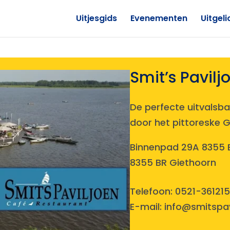
Uitjesgids
Evenementen
Uitgeli
Smit’s Pavilj
De perfecte uitvalsb
door het pittoreske 
Binnenpad 29A 8355 
8355 BR Giethoorn
Telefoon:
0521-361215
E-mail:
info@smitspavi