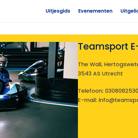
Uitjesgids
Evenementen
Uitgeli
Teamsport E-
The Wall, Hertogswete
3543 AS Utrecht
Telefoon:
030808253
E-mail:
info@teamspor