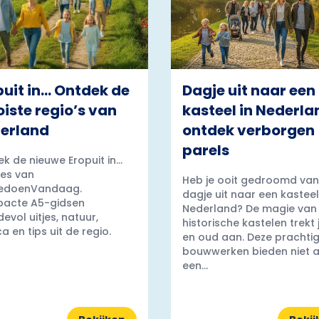
puit in… Ontdek de
Dagje uit naar een
iste regio’s van
kasteel in Nederla
erland
ontdek verborgen
parels
k de nieuwe Eropuit in...
es van
Heb je ooit gedroomd van
edoenVandaag.
dagje uit naar een kasteel
acte A5-gidsen
Nederland? De magie van
evol uitjes, natuur,
historische kastelen trekt
a en tips uit de regio.
en oud aan. Deze prachti
bouwwerken bieden niet a
een...