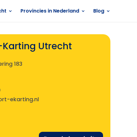
cht
Provincies in Nederland
Blog
Karting Utrecht
ring 183
0
t-ekarting.nl