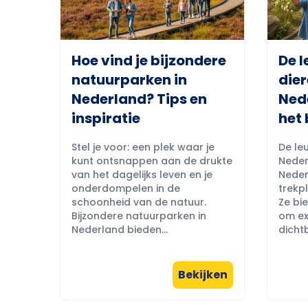
Hoe vind je bijzondere
De l
natuurparken in
dier
Nederland? Tips en
Ned
inspiratie
het 
Stel je voor: een plek waar je
De leu
kunt ontsnappen aan de drukte
Neder
van het dagelijks leven en je
Neder
onderdompelen in de
trekpl
schoonheid van de natuur.
Ze bi
Bijzondere natuurparken in
om ex
Nederland bieden...
dichtb
Bekijken