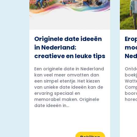
Originele date ideeën
Ero
in Nederland:
moo
creatieve en leuke tips
Ned
Een originele date in Nederland
Ontde
kan veel meer omvatten dan
boekj
een simpel etentje. Het kiezen
Watt
van unieke date ideeën kan de
Comp
ervaring speciaal en
boord
memorabel maken. Originele
horec
date ideeën in...