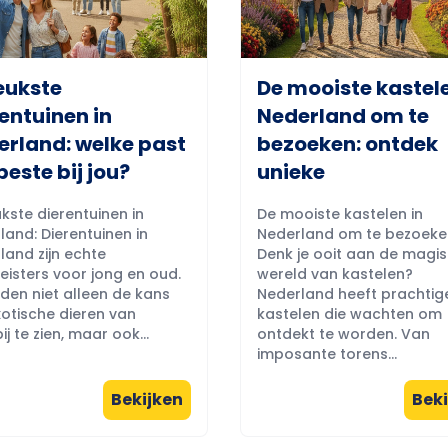
eukste
De mooiste kastele
entuinen in
Nederland om te
erland: welke past
bezoeken: ontdek
beste bij jou?
unieke
kste dierentuinen in
De mooiste kastelen in
land: Dierentuinen in
Nederland om te bezoeke
land zijn echte
Denk je ooit aan de magi
eisters voor jong en oud.
wereld van kastelen?
eden niet alleen de kans
Nederland heeft prachtig
otische dieren van
kastelen die wachten om
ij te zien, maar ook...
ontdekt te worden. Van
imposante torens...
Bekijken
Beki