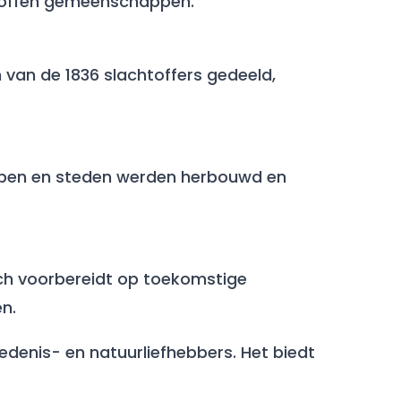
roffen gemeenschappen.​
van de 1836 slachtoffers gedeeld,
orpen en steden werden herbouwd en
zich voorbereidt op toekomstige
.​
enis- en natuurliefhebbers. Het biedt