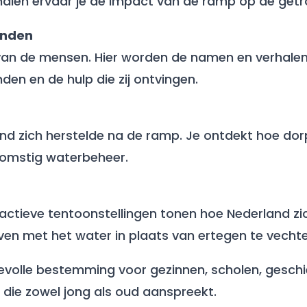
halen ervaar je de impact van de ramp op de get
enden
van de mensen. Hier worden de namen en verhalen 
en en de hulp die zij ontvingen.​
and zich herstelde na de ramp. Je ontdekt hoe d
omstig waterbeheer.​
nteractieve tentoonstellingen tonen hoe Nederland 
en met het water in plaats van ertegen te vechten
lle bestemming voor gezinnen, scholen, geschied
die zowel jong als oud aanspreekt.​