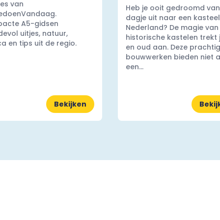
es van
Heb je ooit gedroomd van
edoenVandaag.
dagje uit naar een kasteel
acte A5-gidsen
Nederland? De magie van
evol uitjes, natuur,
historische kastelen trekt
a en tips uit de regio.
en oud aan. Deze prachti
bouwwerken bieden niet a
een...
Bekijken
Bekij