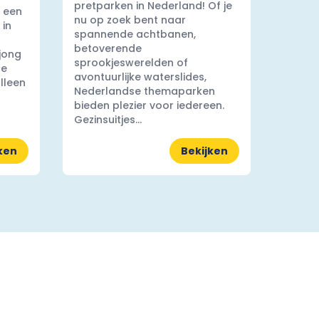
pretparken in Nederland! Of je
 een
nu op zoek bent naar
 in
spannende achtbanen,
betoverende
 jong
sprookjeswerelden of
ge
avontuurlijke waterslides,
lleen
Nederlandse themaparken
bieden plezier voor iedereen.
Gezinsuitjes...
ken
Bekijken