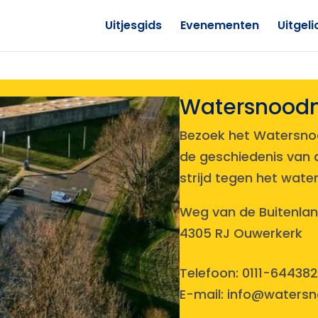
Uitjesgids
Evenementen
Uitgeli
Watersnoo
Bezoek het Watersno
de geschiedenis van
strijd tegen het water.
Weg van de Buitenlan
4305 RJ Ouwerkerk
Telefoon:
0111-644382
E-mail:
info@waters