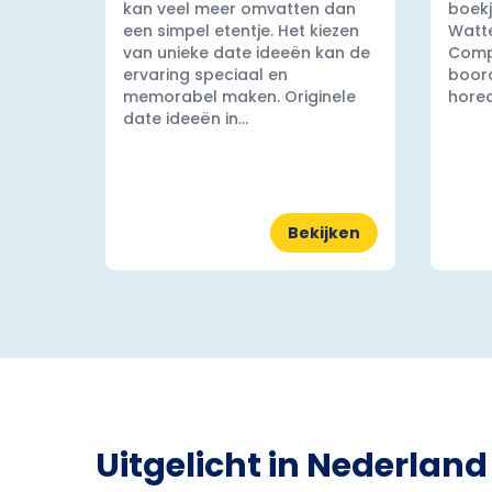
kan veel meer omvatten dan
boekj
een simpel etentje. Het kiezen
Watt
van unieke date ideeën kan de
Comp
ervaring speciaal en
boord
memorabel maken. Originele
horec
date ideeën in...
Bekijken
Uitgelicht in Nederland