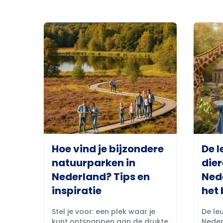
Hoe vind je bijzondere
De l
natuurparken in
dier
Nederland? Tips en
Ned
inspiratie
het 
Stel je voor: een plek waar je
De leu
kunt ontsnappen aan de drukte
Neder