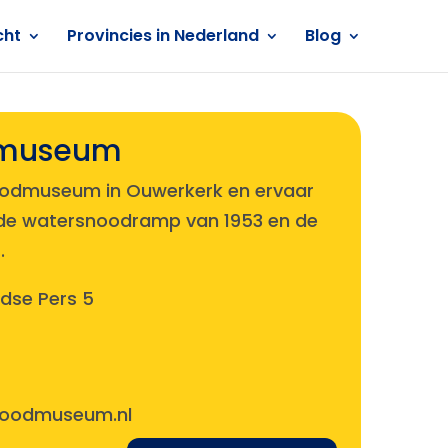
cht
Provincies in Nederland
Blog
dmuseum
odmuseum in Ouwerkerk en ervaar
 de watersnoodramp van 1953 en de
​
dse Pers 5
noodmuseum.nl