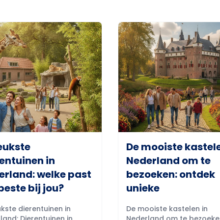
eukste
De mooiste kastele
entuinen in
Nederland om te
erland: welke past
bezoeken: ontdek
beste bij jou?
unieke
kste dierentuinen in
De mooiste kastelen in
land: Dierentuinen in
Nederland om te bezoeke