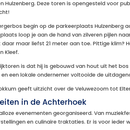
en Hulzenberg. Deze toren is opengesteld voor publ
cht!
ergerbos begin op de parkeerplaats Hulzenberg a
plaats loop je aan de hand van zilveren pijlen naa
ar maar liefst 21 meter aan toe. Pittige klim? Het 
n Kleef.
ijktoren is dat hij is gebouwd van hout uit het bo
en een lokale ondernemer voltooide de uitdagen
okkum geeft uitzicht over de Veluwezoom tot Elte
eiten in de Achterhoek
 talloze evenementen georganiseerd. Van muziekfes
ellingen en culinaire traktaties. Er is voor ieder w