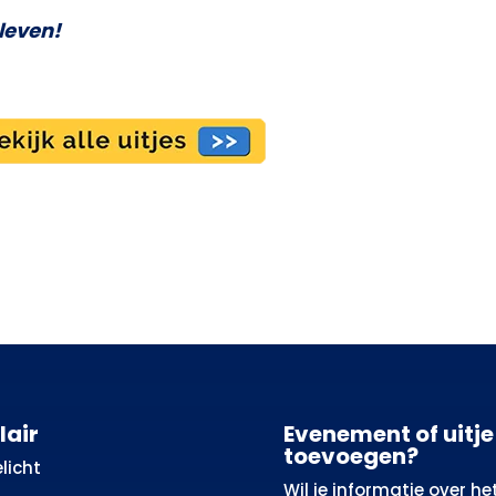
eleven!
lair
Evenement of uitje
toevoegen?
licht
Wil je informatie over he