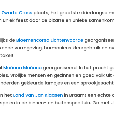
e
Zwarte Cross
plaats, het grootste driedaagse mu
n uniek feest door de bizarre en unieke samenkoms
lijks de
Bloemencorso Lichtenvoorde
georganiseer
kende vormgeving, harmonieus kleurgebruik en o
takel!
al
Mañana Mañana
georganiseerd. In het prachtig
ies, vrolijke mensen en gezinnen en goed volk uit 
 honderden gekleurde lampjes en een sprookjesach
an het
Land van Jan Klaasen
in Braamt een echte a
juit spelen in de binnen- en buitenspeeltuin. Ga m