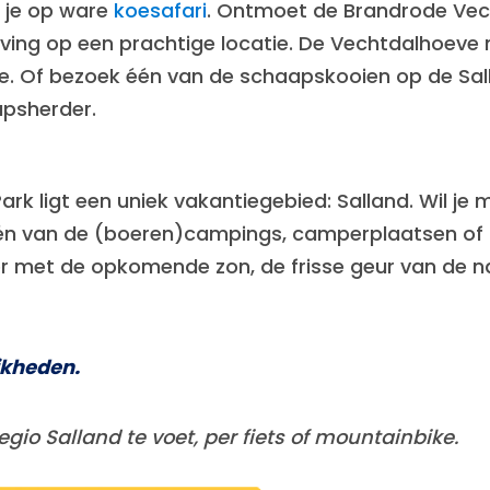
n je op ware
koesafari
. Ontmoet de Brandrode Vec
leving op een prachtige locatie. De Vechtdalhoev
de. Of bezoek één van de schaapskooien op de Sal
apsherder.
ark ligt een uniek vakantiegebied: Salland. Wil je m
n van de (boeren)campings, camperplaatsen of in
 met de opkomende zon, de frisse geur van de na
jkheden.
gio Salland te voet, per fiets of mountainbike.