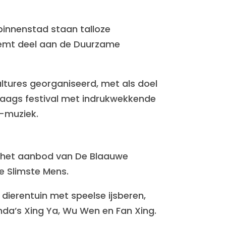
 binnenstad staan talloze
emt deel aan de Duurzame
Cultures georganiseerd, met als doel
daags festival met indrukwekkende
e-muziek.
in het aanbod van De Blaauwe
e Slimste Mens.
 dierentuin met speelse ijsberen,
nda’s Xing Ya, Wu Wen en Fan Xing.