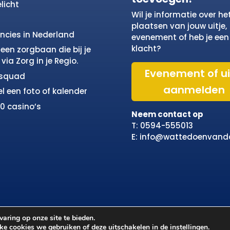
licht
Wil je informatie over he
plaatsen van jouw uitje,
incies in Nederland
evenement of heb je een
klacht?
een zorgbaan die bij je
via Zorg in je Regio.
Evenement of ui
osquad
aanmelden
el een foto of kalender
10 casino’s
Neem contact op
T: 0594-555013
E: info@wattedoenvand
aring op onze site te bieden.
lke cookies we gebruiken of deze uitschakelen in de
instellingen
.