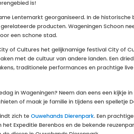
erengebied is!
rzame Lentemarkt georganiseerd. In de historische
 gerelateerde producten. Wageningen Schoon ne
voor een schone stad.
City of Cultures het gelijknamige festival City of 
maken met de cultuur van andere landen. Een drie
eukens, traditionele performances en prachtige liv
iliedag in Wageningen? Neem dan eens een kijkje 
ten of maak je familie in tijdens een spelletje D
indt zich te
Ouwehands Dierenpark
. Een prachtige
n het Expeditie Berenbos en de bekende reuzenpa
n de dieren in Ouwehands Dierenpark.