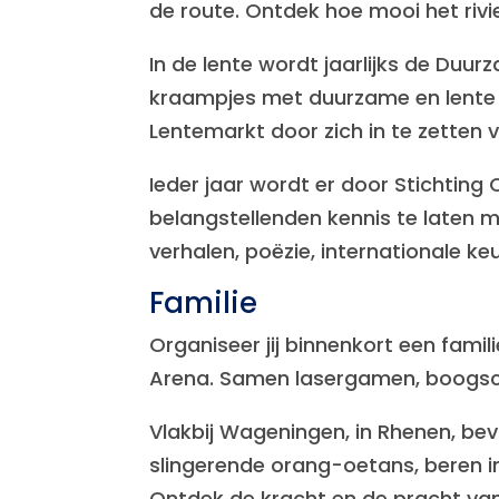
de route. Ontdek hoe mooi het rivi
In de lente wordt jaarlijks de Duu
kraampjes met duurzame en lente
Lentemarkt door zich in te zetten 
Ieder jaar wordt er door Stichting 
belangstellenden kennis te laten 
verhalen, poëzie, internationale k
Familie
Organiseer jij binnenkort een fam
Arena. Samen lasergamen, boogschie
Vlakbij Wageningen, in Rhenen, bev
slingerende orang-oetans, beren i
Ontdek de kracht en de pracht va