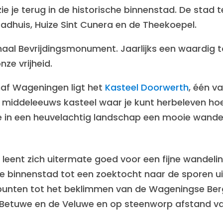
 je terug in de historische binnenstad. De stad 
dhuis, Huize Sint Cunera en de Theekoepel.
onaal Bevrijdingsmonument. Jaarlijks een waardig 
nze vrijheid.
naf Wageningen ligt het
Kasteel Doorwerth
, één v
r middeleeuws kasteel waar je kunt herbeleven ho
je in een heuvelachtig landschap een mooie wande
nt zich uitermate goed voor een fijne wandeling
he binnenstad tot een zoektocht naar de sporen u
punten tot het beklimmen van de Wageningse Ber
e Betuwe en de Veluwe en op steenworp afstand va