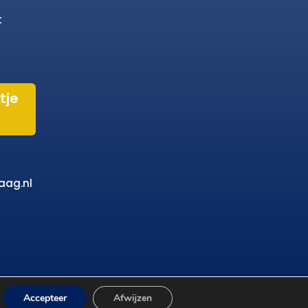
t
tje
aag.nl
Accepteer
Afwijzen