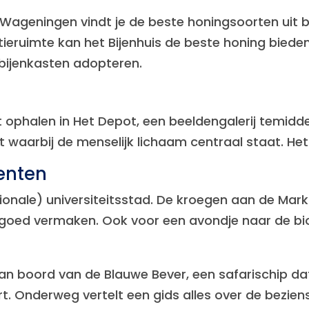
Wageningen vindt je de beste honingsoorten uit 
ctieruimte kan het Bijenhuis de beste honing biede
bijenkasten adopteren.
t ophalen in Het Depot, een beeldengalerij temidd
arbij de menselijk lichaam centraal staat. Het D
enten
onale) universiteitsstad. De kroegen aan de Markt
je goed vermaken. Ook voor een avondje naar de bi
aan boord van de Blauwe Bever, een safarischip 
art. Onderweg vertelt een gids alles over de bezi