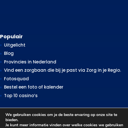
Populair
Uitgelicht
Blog
Provincies in Nederland
Vind een zorgbaan die bij je past via Zorg in je Regio.
Fotosquad
Bestel een foto of kalender
Top 10 casino’s
We gebruiken cookies om je de beste ervaring op onze site te
Evenement of uitje toevoegen?
bieden.
Je kunt meer informatie vinden over welke cookies we gebruiken
Wil je informatie over het plaatsen van jouw uitje,