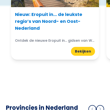
Nieuw: Eropuit in… de leukste
regio’s van Noord- en Oost-
Nederland
Ontdek de nieuwe Eropuit in... gidsen van WattedoenVandaag. Compacte A5-gidsen boordevol uitjes, natuur, horeca en tips uit de regio.
Bekijken
Provincies in Nederland