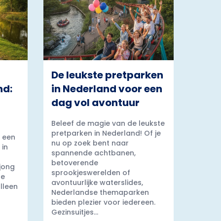
De leukste pretparken
nd:
in Nederland voor een
dag vol avontuur
Beleef de magie van de leukste
pretparken in Nederland! Of je
 een
nu op zoek bent naar
 in
spannende achtbanen,
betoverende
 jong
sprookjeswerelden of
ge
avontuurlijke waterslides,
lleen
Nederlandse themaparken
bieden plezier voor iedereen.
Gezinsuitjes...