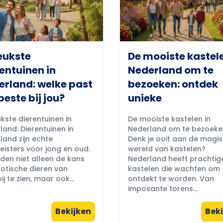
eukste
De mooiste kastele
entuinen in
Nederland om te
erland: welke past
bezoeken: ontdek
beste bij jou?
unieke
kste dierentuinen in
De mooiste kastelen in
land: Dierentuinen in
Nederland om te bezoeke
land zijn echte
Denk je ooit aan de magi
eisters voor jong en oud.
wereld van kastelen?
eden niet alleen de kans
Nederland heeft prachtig
otische dieren van
kastelen die wachten om
ij te zien, maar ook...
ontdekt te worden. Van
imposante torens...
Bekijken
Beki