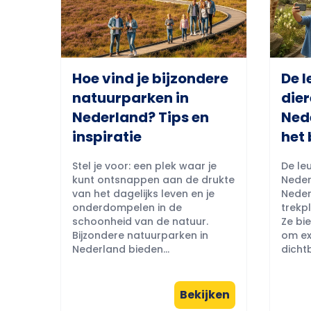
Hoe vind je bijzondere
De l
natuurparken in
dier
Nederland? Tips en
Ned
inspiratie
het 
Stel je voor: een plek waar je
De leu
kunt ontsnappen aan de drukte
Neder
van het dagelijks leven en je
Neder
onderdompelen in de
trekpl
schoonheid van de natuur.
Ze bi
Bijzondere natuurparken in
om ex
Nederland bieden...
dichtb
Bekijken