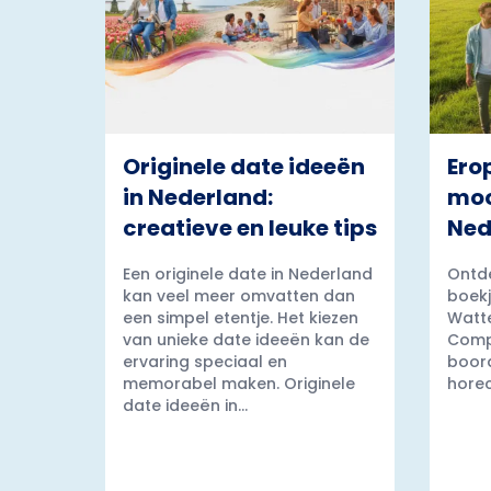
Originele date ideeën
Ero
in Nederland:
moo
creatieve en leuke tips
Ned
Een originele date in Nederland
Ontde
kan veel meer omvatten dan
boekj
een simpel etentje. Het kiezen
Watt
van unieke date ideeën kan de
Comp
ervaring speciaal en
boord
memorabel maken. Originele
horec
date ideeën in...