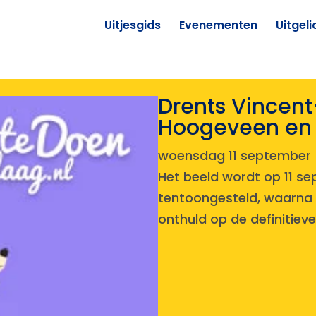
Uitjesgids
Evenementen
Uitgeli
Drents Vincen
Hoogeveen en
woensdag 11 september
Het beeld wordt op 11 se
tentoongesteld, waarna h
onthuld op de definitieve