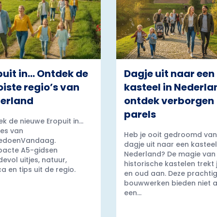
puit in… Ontdek de
Dagje uit naar een
iste regio’s van
kasteel in Nederla
erland
ontdek verborgen
parels
k de nieuwe Eropuit in...
es van
Heb je ooit gedroomd van
edoenVandaag.
dagje uit naar een kasteel
acte A5-gidsen
Nederland? De magie van
evol uitjes, natuur,
historische kastelen trekt
a en tips uit de regio.
en oud aan. Deze prachti
bouwwerken bieden niet a
een...